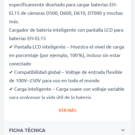
específicamente diseñado para cargar baterías EN-
EL15 de cámaras D500, D600, D610, D7000 y muchas
más.
Cargador de batería inteligente con pantalla LCD para
baterías EN-EL15
✔ Pantalla LCD inteligente – Muestra el nivel de carga
en porcentaje (por ejemplo, 100 %), incluso sin estar
conectado
✔ Compatibilidad global – Voltaje de entrada flexible
de 100V–250V para uso en todo el mundo
✔ Carga inteligente – Carga suave con voltaje variable
para prolongar la vida útil de la batería
✔ Seguridad certificada – Certificaciones CE y RoHS,
VER MÁS
con protección contra sobrecarga, sobrecalentamiento
y cortocircuitos
FICHA TÉCNICA
✔ Compacto y ligero – Cabe perfectamente en tu