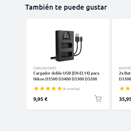
También te puede gustar
CARGADORES
BATERÍ
Cargador doble USB (EN-EL14) para
2x Bat
Nikon D3500 D3400 D3300 D3200
D3300
D3100 D5100 D5200 D5300 D5500
Nikon
(8 reseñas)
D5600 Df Coolpix P7000 P7100
Df, Ni
P7800 + 1m + Cable USB de
Baterí
9,95 €
35,9
CELLONIC
EL14a
USB M