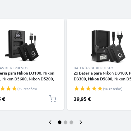
AS DE REPUESTO
BATERÍAS DE REPUESTO
eria para Nikon D3100, Nikon
2x Bateria para Nikon D3100, 
, Nikon D5600, Nikon D5200,
D3300, Nikon D5600, Nikon D
 D5300, Nikon D3200, Nikon
Nikon D5300, Nikon D3200, N
(39 reseñas)
(16 reseñas)
kon D3500, Coolpix P7000 - 2x
Df, Nikon D3500, Coolpix P700
a para Nikon EN-EL14 EN-
Batería para Nikon EN-EL14 EN
5 €
39,95 €
 1050mAh + Cargador doble
EL14a 1050mAh + Cargador rá
H-24
MH-24