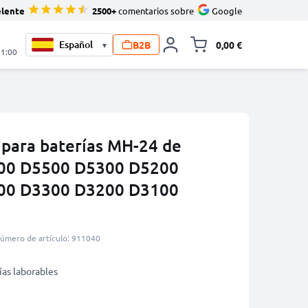
elente
2500+
comentarios sobre
Google
B2B
0,00 €
▾
Minicarro Toggle
21:00
para baterías MH-24 de
00 D5500 D5300 D5200
00 D3300 D3200 D3100
úmero de artículo: 911040
ías laborables