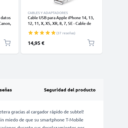
CABLES Y ADAPTADORES
 datos
Cable USB para Apple iPhone 14, 13,
USB-A 2.0
Canon,
12, 11, X, XS, XR, 8, 7, SE - Cable de
1A - blac
les
Datos y Carga para smartphones de
(37 reseñas)
 Cable
1m
14,95 €
3,95 €
señas
Seguridad del producto
era gracias al cargador rápido de subtel!
a sin miedo de que su smartphone T-Mobile
caciones durante sus desplazamientos por