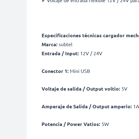
✔ Voltaje de entrada flexible 12V / 24V par
Especificaciones técnicas cargador mec
Marca:
subtel
Entrada / Input:
12V / 24V
Conector 1:
Mini USB
Voltaje de salida / Output voltio:
5V
Amperaje de Salida / Output amperio:
1A
Potencia / Power Vatios:
5W