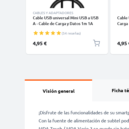
CABLES Y ADAPTADORES
Cable USB universal Mini USB a USB
Cable 
A - Cable de Carga y Datos 1m 1A
Carga
negro PVC
(54 reseñas)
4,95 €
4,95 
Ficha t
Visión general
¡Disfrute de las funcionalidades de su smar
Con la fuente de alimentación de subtel pod
MDA Touch / MDA Vario 3 se quede sin bater