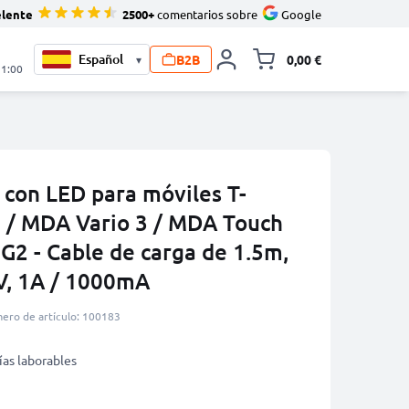
elente
2500+
comentarios sobre
Google
B2B
0,00 €
▾
Minicarro Toggle
21:00
 con LED para móviles T-
 / MDA Vario 3 / MDA Touch
 G2 - Cable de carga de 1.5m,
V, 1A / 1000mA
ero de artículo: 100183
ías laborables