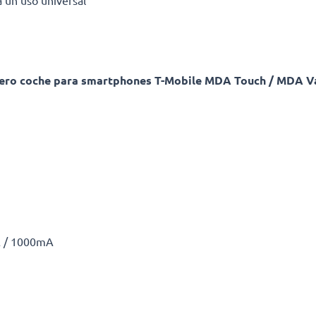
a un uso universal
hero coche para smartphones T-Mobile MDA Touch / MDA Va
 / 1000mA