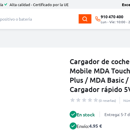
ía
Alta calidad - Certificado por la UE
Exc
910 470 400
Lun - Vie: 10:00 - 
Cargador de coche
Mobile MDA Touch
Plus / MDA Basic /
Cargador rápido 5
(0 reseñas)
Núm
En stock
Entrega: 5-7 d
4.95 €
Envío: