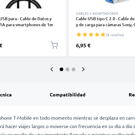
CABLES Y ADAPTADORES
USB para - Cable de Datos y
Cable USB tipo C 2.0 - Cable de
 1A para smartphones de 1m
y de carga para cámaras Sony, 
GoPro, Panasonic Lumix o móvi
(6 reseñas)
Moto Z, Huawei, Xiaomi - 1,0m
cargador USB tipo C
€
6,95 €
écnica
Compatibilidad
Re
tphone T-Mobile en todo momento mientras se desplaza en carret
rá hacer viajes largos o moverse con frecuencia en su día a dí
ía en medio de una importante llamada o mientras recibe indi