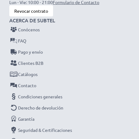
Lun - Vie: 10:00 - 21:00
Formulario de Contacto
diseño ergonómico y funcional
Revocar contrato
✔ Corriente de carga variable para una carga
ACERCA DE SUBTEL
personalizada de cada batería
✔ Indicador LED para un control preciso del estado de
Conócenos
carga de las baterías
FAQ
✔ Voltaje de entrada flexible 12V / 24V para un uso
Pago y envío
universal
Clientes B2B
Catálogos
Contacto
Especificaciones técnicas cargador mechero coche
Condiciones generales
para GPS Navman N20 / N40i / N60i / icn 530:
Marca:
Derecho de devolución
subtel
Entrada / Input:
12V / 24V
Garantía
Seguridad & Certificaciones
Conector 1:
Mini USB