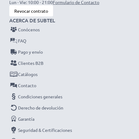
✔ Corriente de carga variable para una carga
Lun - Vie: 10:00 - 21:00
Formulario de Contacto
personalizada de cada batería
Revocar contrato
✔ Indicador LED para un control preciso del estado de
ACERCA DE SUBTEL
carga de las baterías
Conócenos
✔ Voltaje de entrada flexible 12V / 24V para un uso
FAQ
universal
Pago y envío
Clientes B2B
Catálogos
Especificaciones técnicas cargador mechero coche
Contacto
para GPS Navigon :
Condiciones generales
Marca:
subtel
Entrada / Input:
Derecho de devolución
12V / 24V
Garantía
Conector 1:
Mini USB
Seguridad & Certificaciones