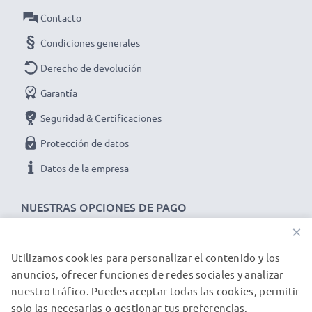
personalizada de cada batería
Contacto
✔ Indicador LED para un control preciso del estado de
Condiciones generales
carga de las baterías
✔ Voltaje de entrada flexible 12V / 24V para un uso
Derecho de devolución
universal
Garantía
Seguridad & Certificaciones
Protección de datos
Especificaciones técnicas cargador mechero coche
Datos de la empresa
para smartphones AURO M451 / M401 / M301 /
Comfort 1020:
NUESTRAS OPCIONES DE PAGO
Marca:
subtel
×
Entrada / Input:
12V / 24V
Utilizamos cookies para personalizar el contenido y los
NUESTROS PARTNERS DE ENVÍO
anuncios, ofrecer funciones de redes sociales y analizar
Conector 1:
Mini USB
nuestro tráfico. Puedes aceptar todas las cookies, permitir
solo las necesarias o gestionar tus preferencias.
© subtel.es 2026