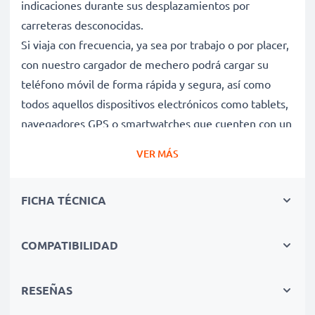
indicaciones durante sus desplazamientos por
carreteras desconocidas.
Si viaja con frecuencia, ya sea por trabajo o por placer,
con nuestro cargador de mechero podrá cargar su
teléfono móvil de forma rápida y segura, así como
todos aquellos dispositivos electrónicos como tablets,
navegadores GPS o smartwatches que cuenten con un
puerto Mini USB.
VER MÁS
Sus funciones de apagado automático, de control de
carga con LED y de voltaje de entrada variable
FICHA TÉCNICA
garantizan una carga segura de su dispositivo y una
larga vida útil de su sistema de posicionamiento global
AURO.
COMPATIBILIDAD
Carga rápida y cuidadosa de su teléfono móvil
RESEÑAS
AURO M451 / M401 / M301 / Comfort 1020 gracias