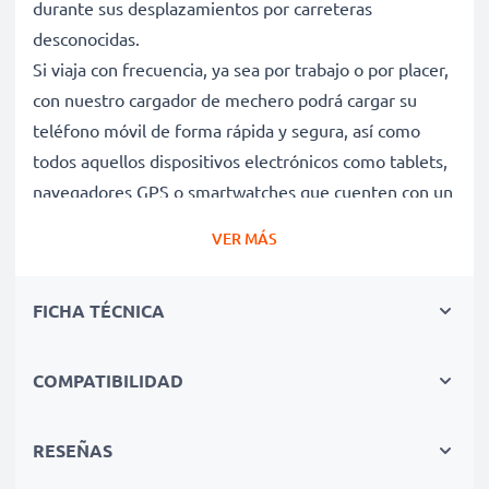
durante sus desplazamientos por carreteras
desconocidas.
Si viaja con frecuencia, ya sea por trabajo o por placer,
con nuestro cargador de mechero podrá cargar su
teléfono móvil de forma rápida y segura, así como
todos aquellos dispositivos electrónicos como tablets,
navegadores GPS o smartwatches que cuenten con un
puerto Mini USB.
VER MÁS
Sus funciones de apagado automático, de control de
carga con LED y de voltaje de entrada variable
FICHA TÉCNICA
garantizan una carga segura de su dispositivo y una
larga vida útil de su sistema de posicionamiento global
Alcatel.
COMPATIBILIDAD
Carga rápida y cuidadosa de su teléfono móvil
RESEÑAS
Alcatel Crystal / ELLE GlamPhone gracias a la luz