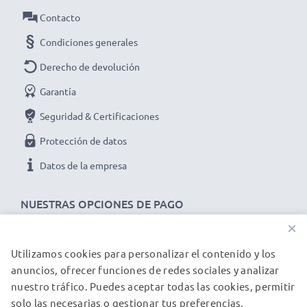
personalizada de cada batería
Contacto
✔ Indicador LED para un control preciso del estado de
Condiciones generales
carga de las baterías
✔ Voltaje de entrada flexible 12V / 24V para un uso
Derecho de devolución
universal
Garantía
Seguridad & Certificaciones
Protección de datos
Especificaciones técnicas cargador mechero coche
Datos de la empresa
para smartphones Alcatel Crystal / ELLE
GlamPhone:
NUESTRAS OPCIONES DE PAGO
Marca:
subtel
×
Entrada / Input:
12V / 24V
Utilizamos cookies para personalizar el contenido y los
NUESTROS PARTNERS DE ENVÍO
anuncios, ofrecer funciones de redes sociales y analizar
Conector 1:
Mini USB
nuestro tráfico. Puedes aceptar todas las cookies, permitir
solo las necesarias o gestionar tus preferencias.
© subtel.es 2026