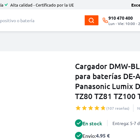
ía
Alta calidad - Certificado por la UE
Exc
910 470 400
Lun - Vie: 10:00 - 
Cargador DMW-B
para baterías DE
Panasonic Lumix
TZ80 TZ81 TZ100 
(107 reseñas)
N
En stock
Entrega: 5-7 d
4.95 €
Envío: