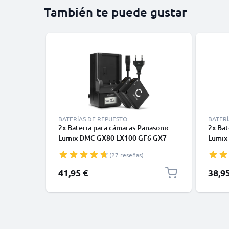
También te puede gustar
BATERÍAS DE REPUESTO
BATERÍ
2x Bateria para cámaras Panasonic
2x Bat
Lumix DMC GX80 LX100 GF6 GX7
Lumix
TZ80 TZ101 TZ202 TZ81
GX80 
(27 reseñas)
DMWBLG10E - DMW-BLE9 DMW-
DC-TZ
BLG10 980mAh + Cargador rápido
BP-DC
41,95 €
38,9
DE-A98A DE-A99B Baterías
DE-A9
recargables
recarg