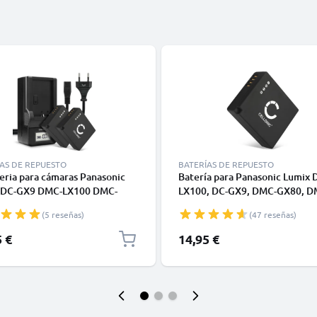
AS DE REPUESTO
BATERÍAS DE REPUESTO
eria para cámaras Panasonic
Batería para Panasonic Lumix
 DC-GX9 DMC-LX100 DMC-
LX100, DC-GX9, DMC-GX80, D
DMC-TZ80 TZ81 TZ100 TZ101
GF6, DMC-GX7, DMC-TZ80, D
(5 reseñas)
(47 reseñas)
90 - DMW-BLE9 DMW-BLG10
BLG10 DMW-BLE9 BP-DC15
15 730mAh + Cargador rápido
(730mAh, 7.4V) de CELLONIC
5 €
14,95 €
8A DE-A99B Baterías
ables