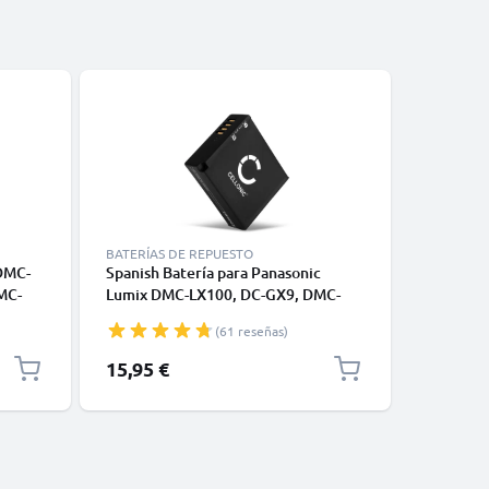
BATERÍAS DE REPUESTO
BATERÍAS
 DMC-
Spanish Batería para Panasonic
2x Bater
MC-
Lumix DMC-LX100, DC-GX9, DMC-
Lumix D
MW-
GX80, DMC-GF6, DMC-GX7, DMC-
GX80 DMC
(61 reseñas)
TZ80, DMW-BLG10 DMW-BLE9 BP-
TZ90 DC-
DC15 (980mAh, 7.4V) de CELLONIC
de CELL
15,95 €
26,95 €