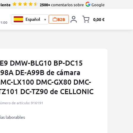
elente
2500+
comentarios sobre
Google
B2B
0,00 €
▾
Minicarro Toggle
21:00
LE9 DMW-BLG10 BP-DC15
-A98A DE-A99B de cámara
 DMC-LX100 DMC-GX80 DMC-
TZ101 DC-TZ90 de CELLONIC
úmero de artículo: 916191
ías laborables