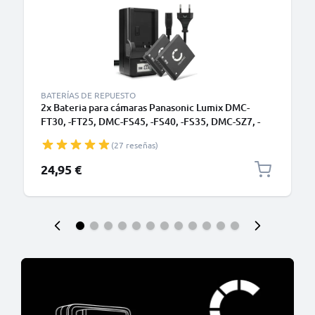
BATERÍAS DE REPUESTO
2x Bateria para cámaras Panasonic Lumix DMC-
FT30, -FT25, DMC-FS45, -FS40, -FS35, DMC-SZ7, -
SZ1, DMC-FX90 - DMW-BCK7 NCA-YN101H 700mAh
(27 reseñas)
+ Cargador rápido DE-A92A Baterías recargables
24,95 €