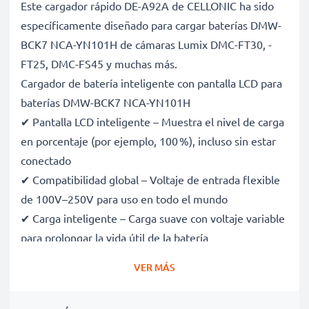
Este cargador rápido DE-A92A de CELLONIC ha sido
específicamente diseñado para cargar baterías DMW-
BCK7 NCA-YN101H de cámaras Lumix DMC-FT30, -
FT25, DMC-FS45 y muchas más.
Cargador de batería inteligente con pantalla LCD para
baterías DMW-BCK7 NCA-YN101H
✔ Pantalla LCD inteligente – Muestra el nivel de carga
en porcentaje (por ejemplo, 100 %), incluso sin estar
conectado
✔ Compatibilidad global – Voltaje de entrada flexible
de 100V–250V para uso en todo el mundo
✔ Carga inteligente – Carga suave con voltaje variable
para prolongar la vida útil de la batería
✔ Seguridad certificada – Certificaciones CE y RoHS,
VER MÁS
con protección contra sobrecarga, sobrecalentamiento
y cortocircuitos