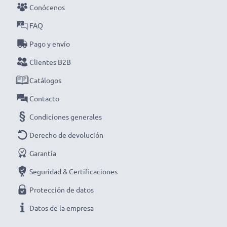
cargador inteligente y compacto con pantalla LCD de
Conócenos
CELLONIC. ¡Haz tu pedido ahora con entrega rápida y
FAQ
garantía de 3 años!
Pago y envío
Clientes B2B
Catálogos
Contacto
Condiciones generales
Derecho de devolución
Garantía
Seguridad & Certificaciones
Protección de datos
Datos de la empresa