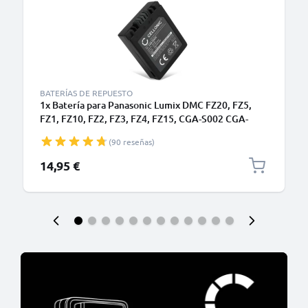
BATERÍAS DE REPUESTO
1x Batería para Panasonic Lumix DMC FZ20, FZ5,
FZ1, FZ10, FZ2, FZ3, FZ4, FZ15, CGA-S002 CGA-
S002e CGA-S002e-1B CGR-S002 DMW-BM7
(90 reseñas)
(700mAh, 7.4V) de CELLONIC
14,95 €