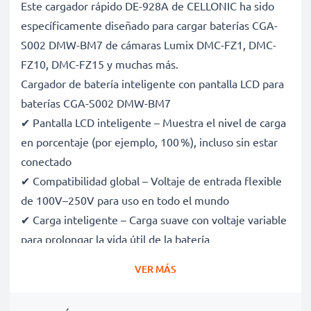
Este cargador rápido DE-928A de CELLONIC ha sido
específicamente diseñado para cargar baterías CGA-
S002 DMW-BM7 de cámaras Lumix DMC-FZ1, DMC-
FZ10, DMC-FZ15 y muchas más.
Cargador de batería inteligente con pantalla LCD para
baterías CGA-S002 DMW-BM7
✔ Pantalla LCD inteligente – Muestra el nivel de carga
en porcentaje (por ejemplo, 100 %), incluso sin estar
conectado
✔ Compatibilidad global – Voltaje de entrada flexible
de 100V–250V para uso en todo el mundo
✔ Carga inteligente – Carga suave con voltaje variable
para prolongar la vida útil de la batería
✔ Seguridad certificada – Certificaciones CE y RoHS,
VER MÁS
con protección contra sobrecarga, sobrecalentamiento
y cortocircuitos