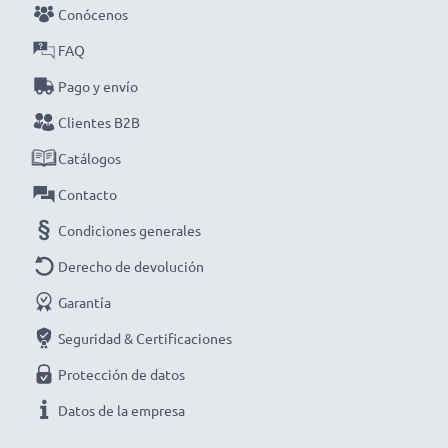
cargador inteligente y compacto con pantalla LCD de
Conócenos
CELLONIC. ¡Haz tu pedido ahora con entrega rápida y
FAQ
garantía de 3 años!
Pago y envío
Clientes B2B
Catálogos
Contacto
Condiciones generales
Derecho de devolución
Garantía
Seguridad & Certificaciones
Protección de datos
Datos de la empresa