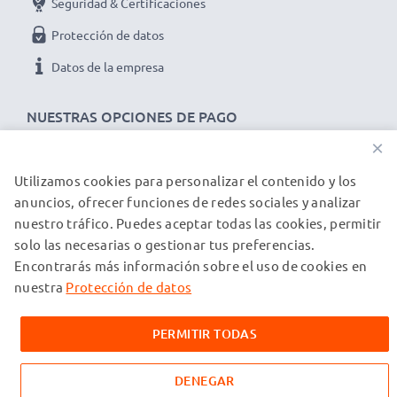
Seguridad & Certificaciones
Protección de datos
Datos de la empresa
NUESTRAS OPCIONES DE PAGO
×
Utilizamos cookies para personalizar el contenido y los
NUESTROS PARTNERS DE ENVÍO
anuncios, ofrecer funciones de redes sociales y analizar
nuestro tráfico. Puedes aceptar todas las cookies, permitir
solo las necesarias o gestionar tus preferencias.
© subtel.es 2026
Encontrarás más información sobre el uso de cookies en
Todos los precios incluyen IVA y excluyen los costos de envío.
Tenga en cuenta que todas las marcas registradas que
nuestra
Protección de datos
aparecen son propiedad de sus respectivos dueños y se
mencionan en nuestras páginas web exclusivamente para
PERMITIR TODAS
proporcionar información sobre nuestros productos.
DENEGAR