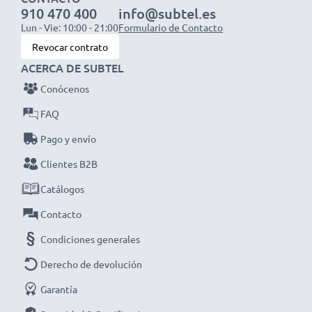
NOTA: Para un rendimiento óptimo, eficiencia y mayor
910 470 400
info@subtel.es
vida útil, carga completamente tus baterías antes del
Lun - Vie: 10:00 - 21:00
Formulario de Contacto
primer uso.
Revocar contrato
Despídete de las molestas pausas para cargar con este
ACERCA DE SUBTEL
cargador inteligente y compacto con pantalla LCD de
Conócenos
CELLONIC. ¡Haz tu pedido ahora con entrega rápida y
FAQ
garantía de 3 años!
Pago y envío
Clientes B2B
Catálogos
Contacto
Condiciones generales
Derecho de devolución
Garantía