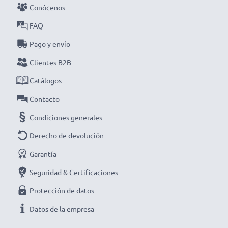
cargador inteligente y compacto con pantalla LCD de
Conócenos
CELLONIC. ¡Haz tu pedido ahora con entrega rápida y
FAQ
garantía de 3 años!
Pago y envío
Clientes B2B
Catálogos
Contacto
Condiciones generales
Derecho de devolución
Garantía
Seguridad & Certificaciones
Protección de datos
Datos de la empresa