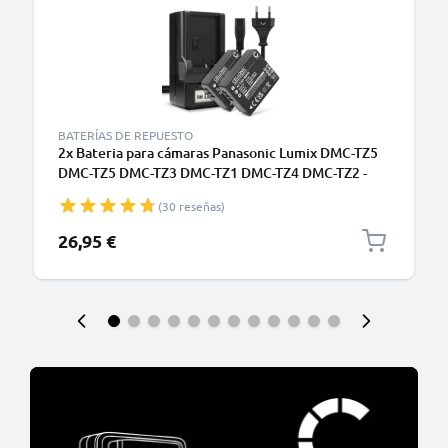
BATERÍAS DE REPUESTO
2x Bateria para cámaras Panasonic Lumix DMC-TZ5
DMC-TZ5 DMC-TZ3 DMC-TZ1 DMC-TZ4 DMC-TZ2 -
CGA-S007 CGR-S007 DMW-BCD10 900mAh +
(30 reseñas)
Cargador rápido DA-A46A DE-A25B DE-A26A DE-
A45 Baterías recargables
26,95 €