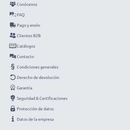
cargador inteligente y compacto con pantalla LCD de
Conócenos
CELLONIC. ¡Haz tu pedido ahora con entrega rápida y
FAQ
garantía de 3 años!
Pago y envío
Clientes B2B
Catálogos
Contacto
Condiciones generales
Derecho de devolución
Garantía
Seguridad & Certificaciones
Protección de datos
Datos de la empresa