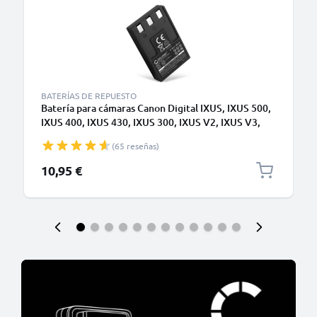
BATERÍAS DE REPUESTO
Batería para cámaras Canon Digital IXUS, IXUS 500,
IXUS 400, IXUS 430, IXUS 300, IXUS V2, IXUS V3,
NB-1LH 830mAh 3.6V - 3.7V de CELLONIC
(65 reseñas)
10,95 €