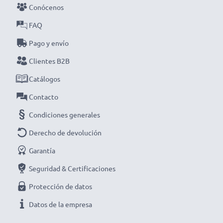
cargador inteligente y compacto con pantalla LCD de
Conócenos
CELLONIC. ¡Haz tu pedido ahora con entrega rápida y
FAQ
garantía de 3 años!
Pago y envío
Clientes B2B
Catálogos
Contacto
Condiciones generales
Derecho de devolución
Garantía
Seguridad & Certificaciones
Protección de datos
Datos de la empresa