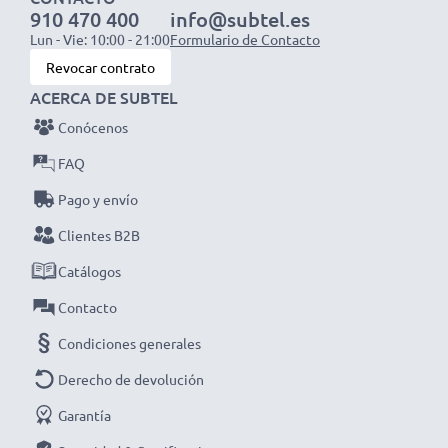
NOTA: Para un rendimiento óptimo, eficiencia y mayor
910 470 400
info@subtel.es
vida útil, carga completamente tus baterías antes del
Lun - Vie: 10:00 - 21:00
Formulario de Contacto
primer uso.
Revocar contrato
Despídete de las molestas pausas para cargar con este
ACERCA DE SUBTEL
cargador inteligente y compacto con pantalla LCD de
Conócenos
CELLONIC. ¡Haz tu pedido ahora con entrega rápida y
FAQ
garantía de 3 años!
Pago y envío
Clientes B2B
Catálogos
Contacto
Condiciones generales
Derecho de devolución
Garantía