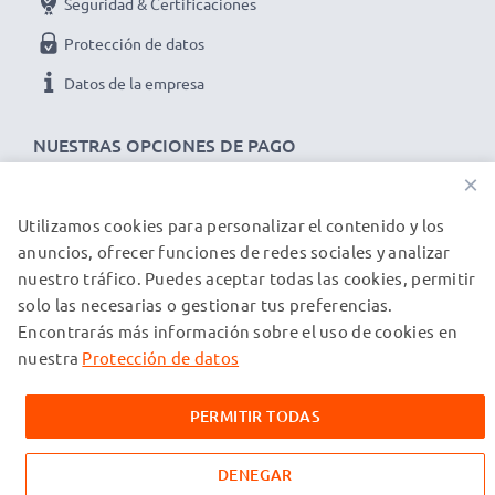
Seguridad & Certificaciones
Protección de datos
Datos de la empresa
NUESTRAS OPCIONES DE PAGO
×
Utilizamos cookies para personalizar el contenido y los
NUESTROS PARTNERS DE ENVÍO
anuncios, ofrecer funciones de redes sociales y analizar
nuestro tráfico. Puedes aceptar todas las cookies, permitir
solo las necesarias o gestionar tus preferencias.
© subtel.es 2026
Encontrarás más información sobre el uso de cookies en
Todos los precios incluyen IVA y excluyen los costos de envío.
Tenga en cuenta que todas las marcas registradas que
nuestra
Protección de datos
aparecen son propiedad de sus respectivos dueños y se
mencionan en nuestras páginas web exclusivamente para
PERMITIR TODAS
proporcionar información sobre nuestros productos.
DENEGAR