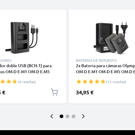
DORES
BATERÍAS DE REPUESTO
dor doble USB (BCN-1) para
2x Bateria para cámaras Olym
us OM-D E-M1 OM-D E-M5
OM-D E-M1 OM-D E-M5 OM-D 
I Pen E-P5 Pen-F + 1m + Cable
Mark II Pen E-P5 PEN-F - BLN-1
(4 reseñas)
(12 reseñas)
e CELLONIC
1140mAh + Cargador rápido B
Baterías recargables
5 €
34,95 €