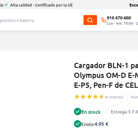
ía
Alta calidad - Certificado por la UE
Exc
910 470 400
Lun - Vie: 10:00 - 
Cargador BLN-1 pa
Olympus OM-D E-M1
E-P5, Pen-F de CE
(6 reseñas)
Núm
En stock
Entrega: 5-7 d
4.95 €
Envío: