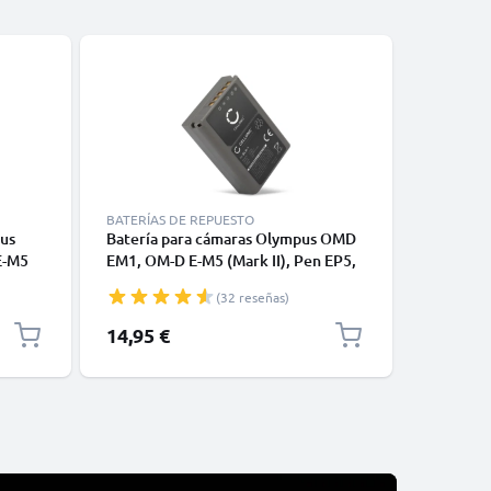
BATERÍAS DE REPUESTO
BATERÍAS
pus
Batería para cámaras Olympus OMD
2x Bater
E-M5
EM1, OM-D E-M5 (Mark II), Pen EP5,
BLN-1, B
Pen-F, BLN-1 1140mAh 7.4V de
camaras
(32 reseñas)
CN-1
CELLONIC
E-M5 (Mar
14,95 €
24,95 €