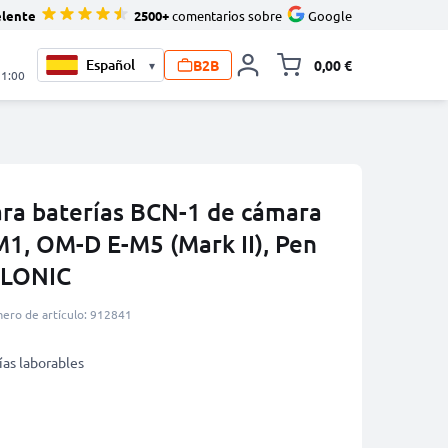
elente
2500+
comentarios sobre
Google
B2B
0,00 €
▾
Minicarro Toggle
21:00
ra baterías BCN-1 de cámara
, OM-D E-M5 (Mark II), Pen
LLONIC
ero de artículo: 912841
ías laborables