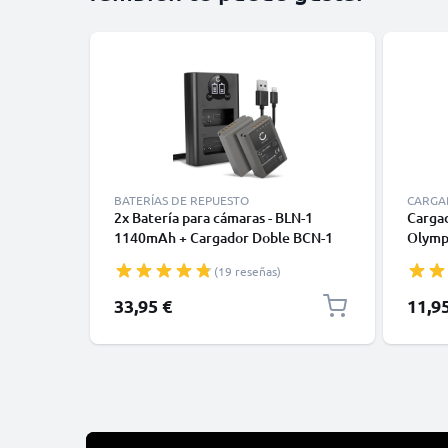
BATERÍAS DE REPUESTO
CARGA
2x Batería para cámaras - BLN-1
Carga
1140mAh + Cargador Doble BCN-1
Olymp
Batería de repuesto
Mark I
(19 reseñas)
USB d
33,95 €
11,9