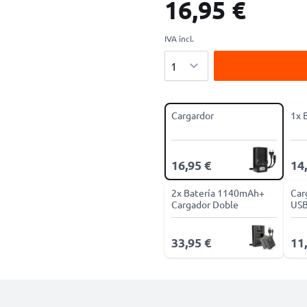
16,95 €
IVA incl.
Cantidad
Cargardor
1x 
16,95 €
14
2x Batería 1140mAh+
Car
Cargador Doble
US
33,95 €
11