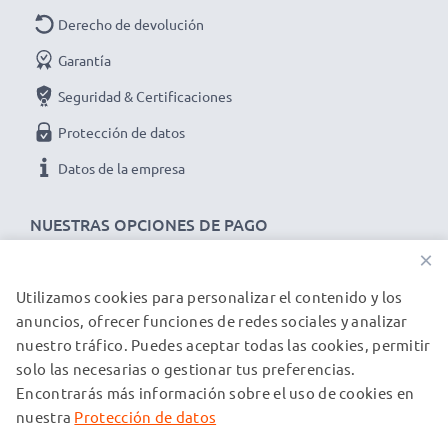
Derecho de devolución
Garantía
Seguridad & Certificaciones
Protección de datos
Datos de la empresa
NUESTRAS OPCIONES DE PAGO
×
Utilizamos cookies para personalizar el contenido y los
NUESTROS PARTNERS DE ENVÍO
anuncios, ofrecer funciones de redes sociales y analizar
nuestro tráfico. Puedes aceptar todas las cookies, permitir
solo las necesarias o gestionar tus preferencias.
© subtel.es 2026
Encontrarás más información sobre el uso de cookies en
Todos los precios incluyen IVA y excluyen los costos de envío.
Tenga en cuenta que todas las marcas registradas que
nuestra
Protección de datos
aparecen son propiedad de sus respectivos dueños y se