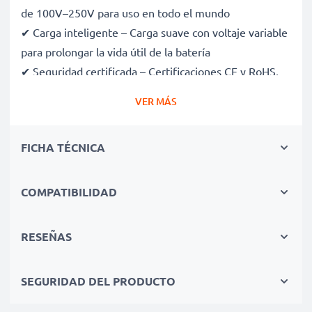
de 100V–250V para uso en todo el mundo
✔ Carga inteligente – Carga suave con voltaje variable
para prolongar la vida útil de la batería
✔ Seguridad certificada – Certificaciones CE y RoHS,
con protección contra sobrecarga, sobrecalentamiento
VER MÁS
y cortocircuitos
✔ Compacto y ligero – Cabe perfectamente en tu
FICHA TÉCNICA
bolsa de cámara
✔ Materiales de calidad y duraderos – Incluye un cable
de carga flexible y resistente, con fuente de
COMPATIBILIDAD
alimentación de CA
RESEÑAS
Velocidades de carga rápidas
SEGURIDAD DEL PRODUCTO
1x batería de 1000mAh: aprox. 2 horas
1x batería de 2000mAh: aprox. 4 horas