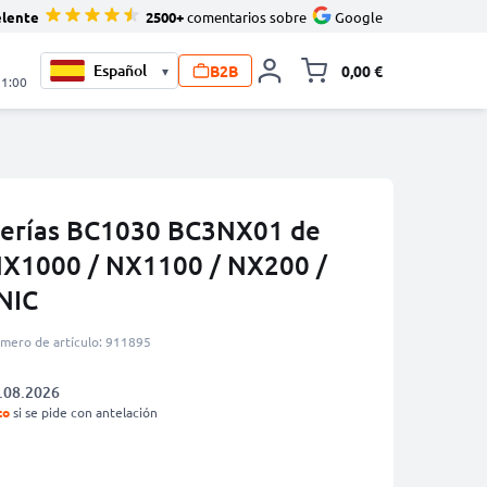
elente
2500+
comentarios sobre
Google
B2B
0,00 €
▾
Minicarro Toggle
21:00
terías BC1030 BC3NX01 de
X1000 / NX1100 / NX200 /
NIC
mero de artículo: 911895
.08.2026
to
si se pide con antelación