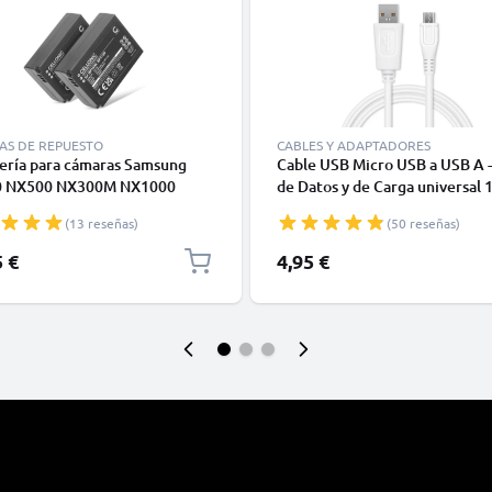
AS DE REPUESTO
CABLES Y ADAPTADORES
ería para cámaras Samsung
Cable USB Micro USB a USB A -
 NX500 NX300M NX1000
de Datos y de Carga universal
0 NX1100 NX200 NX210
blanco PVC
(13 reseñas)
(50 reseñas)
0 BP1030 700mAh 7.4V de
NIC
5 €
4,95 €