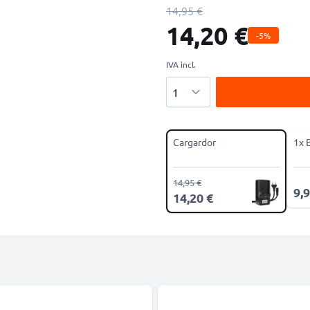
14,95 €
14,20 €
-5%
IVA incl.
Cantidad
Cargardor
1x 
14,95 €
9,9
14,20 €