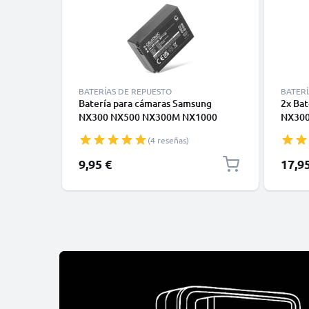
BATERÍAS DE REPUESTO
BATERÍ
Batería para cámaras Samsung
2x Bat
NX300 NX500 NX300M NX1000
NX300
NX2000 NX1100 NX200 NX210
NX200
(4 reseñas)
NX310 BP1130 BP1030 700mAh
BP113
7.4V de CELLONIC
CELLO
9,95 €
17,9