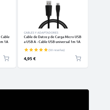
CABLES Y ADAPTADORES
CABLES Y
 Cable
Cable de Datos y de Carga Micro USB
Cable USB
 1m 1A
a USB A - Cable USB universal 1m 1A
Carga y 
negro PVC
(50 reseñas)
4,95 €
2,95 €