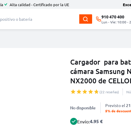
ía
Alta calidad - Certificado por la UE
Exc
910 470 400
Lun - Vie: 10:00 - 
Cargador para ba
cámara Samsung N
NX2000 de CELLO
(22 reseñas)
Nú
Previsto el
21
No disponible
5% de descuen
4.95 €
Envío: