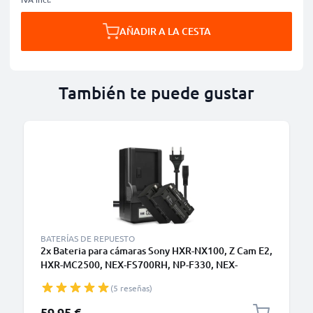
AÑADIR A LA CESTA
También te puede gustar
BATERÍAS DE REPUESTO
2x Bateria para cámaras Sony HXR-NX100, Z Cam E2,
HXR-MC2500, NEX-FS700RH, NP-F330, NEX-
FS700RH - NP-F930 NP-F950 NP-F960 NP-F970 XL-
(5 reseñas)
B2 XL-B3 4400mAh + Cargador rápido BC-VM50
Baterías recargables
59,95 €