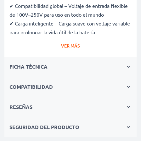
✔ Compatibilidad global – Voltaje de entrada flexible
de 100V–250V para uso en todo el mundo
✔ Carga inteligente – Carga suave con voltaje variable
para prolongar la vida útil de la batería
✔ Seguridad certificada – Certificaciones CE y RoHS,
VER MÁS
con protección contra sobrecarga, sobrecalentamiento
y cortocircuitos
FICHA TÉCNICA
✔ Compacto y ligero – Cabe perfectamente en tu
bolsa de cámara
✔ Materiales de calidad y duraderos – Incluye un cable
COMPATIBILIDAD
de carga flexible y resistente, con fuente de
alimentación de CA
RESEÑAS
Velocidades de carga rápidas
SEGURIDAD DEL PRODUCTO
1x batería de 1000mAh: aprox. 2 horas