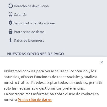
Derecho de devolución
Garantía
Seguridad & Certificaciones
Protección de datos
Datos de la empresa
NUESTRAS OPCIONES DE PAGO
×
Utilizamos cookies para personalizar el contenido y los
NUESTROS PARTNERS DE ENVÍO
anuncios, ofrecer funciones de redes sociales y analizar
nuestro tráfico. Puedes aceptar todas las cookies, permitir
solo las necesarias o gestionar tus preferencias.
© subtel.es 2026
Encontrarás más información sobre el uso de cookies en
Todos los precios incluyen IVA y excluyen los costos de envío.
Tenga en cuenta que todas las marcas registradas que
nuestra
Protección de datos
aparecen son propiedad de sus respectivos dueños y se