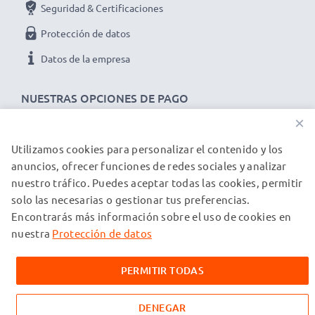
Seguridad & Certificaciones
Protección de datos
Datos de la empresa
NUESTRAS OPCIONES DE PAGO
×
Utilizamos cookies para personalizar el contenido y los
NUESTROS PARTNERS DE ENVÍO
anuncios, ofrecer funciones de redes sociales y analizar
nuestro tráfico. Puedes aceptar todas las cookies, permitir
solo las necesarias o gestionar tus preferencias.
© subtel.es 2026
Encontrarás más información sobre el uso de cookies en
Todos los precios incluyen IVA y excluyen los costos de envío.
Tenga en cuenta que todas las marcas registradas que
nuestra
Protección de datos
aparecen son propiedad de sus respectivos dueños y se
mencionan en nuestras páginas web exclusivamente para
PERMITIR TODAS
proporcionar información sobre nuestros productos.
DENEGAR