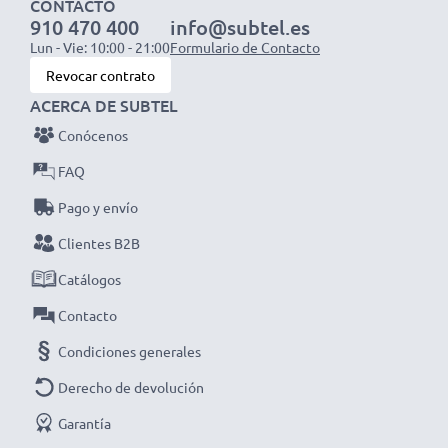
CONTACTO
NOTA: Para un rendimiento óptimo, eficiencia y mayor
910 470 400
info@subtel.es
vida útil, carga completamente tus baterías antes del
Lun - Vie: 10:00 - 21:00
Formulario de Contacto
primer uso.
Revocar contrato
Despídete de las molestas pausas para cargar con este
ACERCA DE SUBTEL
cargador inteligente y compacto con pantalla LCD de
Conócenos
CELLONIC. ¡Haz tu pedido ahora con entrega rápida y
FAQ
garantía de 3 años!
Pago y envío
Clientes B2B
Catálogos
Contacto
Condiciones generales
Derecho de devolución
Garantía