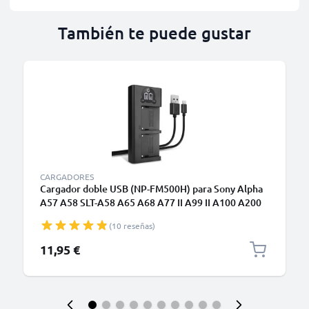
También te puede gustar
CARGADORES
Cargador doble USB (NP-FM500H) para Sony Alpha
A57 A58 SLT-A58 A65 A68 A77 II A99 II A100 A200
A300 A350 A500 A700 A900 R1 DSLR-A200 + 1m +
(10 reseñas)
Cable USB de CELLONIC
11,95 €