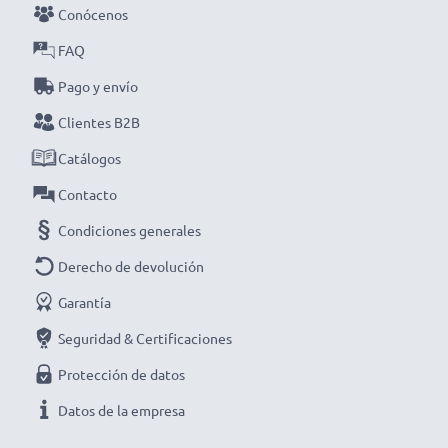
cargador inteligente y compacto con pantalla LCD de
Conócenos
CELLONIC. ¡Haz tu pedido ahora con entrega rápida y
FAQ
garantía de 3 años!
Pago y envío
Clientes B2B
Catálogos
Contacto
Condiciones generales
Derecho de devolución
Garantía
Seguridad & Certificaciones
Protección de datos
Datos de la empresa