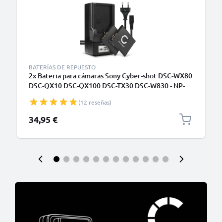
BATERÍAS DE REPUESTO
2x Bateria para cámaras Sony Cyber-shot DSC-WX80
DSC-QX10 DSC-QX100 DSC-TX30 DSC-W830 - NP-
BN1 580mAh + Cargador rápido BC-CSN BC-TRN
(12 reseñas)
Baterías recargables
34,95 €