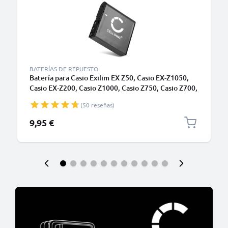
BATERÍAS DE REPUESTO
Batería para Casio Exilim EX Z50, Casio EX-Z1050,
Casio EX-Z200, Casio Z1000, Casio Z750, Casio Z700,
Casio EX-Z40, Casio FC100 - Batería para Cámaras
(50 reseñas)
Casio NP-40 950mAh 3.6V - 3.7V de CELLONIC
9,95 €