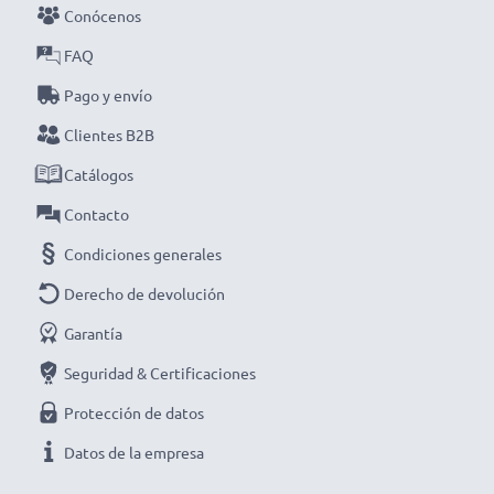
cargador inteligente y compacto con pantalla LCD de
Conócenos
CELLONIC. ¡Haz tu pedido ahora con entrega rápida y
FAQ
garantía de 3 años!
Pago y envío
Clientes B2B
Catálogos
Contacto
Condiciones generales
Derecho de devolución
Garantía
Seguridad & Certificaciones
Protección de datos
Datos de la empresa