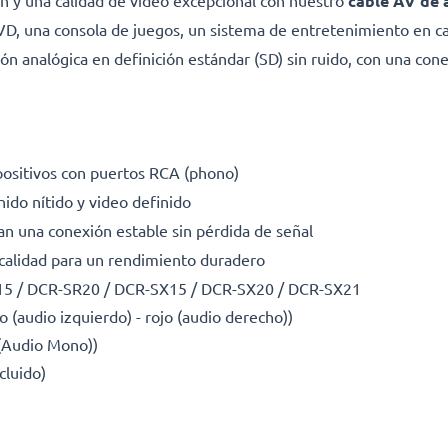
ión y una calidad de video excepcional con nuestro
cable AV de 
VD, una consola de juegos, un sistema de entretenimiento en c
n analógica en definición estándar (SD) sin ruido, con una con
positivos con puertos RCA (phono)
ido nítido y video definido
an una conexión estable sin pérdida de señal
 calidad para un rendimiento duradero
15 / DCR-SR20 / DCR-SX15 / DCR-SX20 / DCR-SX21
 (audio izquierdo) - rojo (audio derecho))
 (Audio Mono))
cluido)