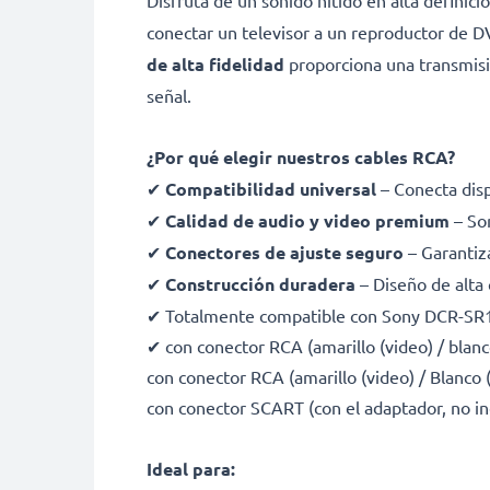
Disfruta de un sonido nítido en alta definic
conectar un televisor a un reproductor de D
de alta fidelidad
proporciona una transmisió
señal.
¿Por qué elegir nuestros cables RCA?
✔
Compatibilidad universal
– Conecta dis
✔
Calidad de audio y video premium
– Son
✔
Conectores de ajuste seguro
– Garantiz
✔
Construcción duradera
– Diseño de alta
✔ Totalmente compatible con Sony DCR-SR
✔ con conector RCA (amarillo (video) / blanco
con conector RCA (amarillo (video) / Blanco
con conector SCART (con el adaptador, no in
Ideal para: