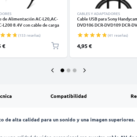
DORES
CABLES Y ADAPTADORES
e de Alimentación AC-L20,AC-
Cable USB para Sony Handyca
-L200 8.4V con cable de carga
DVD106 DCR-DVD109 DCR-D
 3m para cámaras Sony FDR-
- Cable de Carga y Datos 1m 1
(153 reseñas)
(41 reseñas)
AX100 AX33 FDR-AXP33 HDR-
PVC
 CX220 CX190 CX130 CX115
5 €
4,95 €
 CX410 HDR-XR550 - Dummy
y de subtel
écnica
Compatibilidad
Re
de alta calidad para un sonido y una imagen superiores.