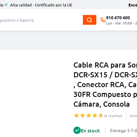
ía
Alta calidad - Certificado por la UE
Exc
910 470 400
Lun - Vie: 10:00 - 
Cable RCA para So
DCR-SX15 / DCR-SX
, Conector RCA, C
30FR Compuesto pa
Cámara, Consola
(8 reseñas)
Núm
En stock
Entrega: 5-7 d