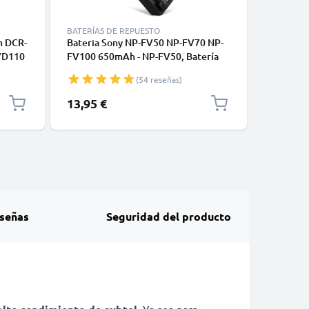
BATERÍAS DE REPUESTO
BATERÍAS
m DCR-
Bateria Sony NP-FV50 NP-FV70 NP-
Bateria 
VD110
FV100 650mAh - NP-FV50, Batería
NP-FV50 
A negro
recargable para camaras Sony FDR-
Cámaras 
(54 reseñas)
AX33 AX53 AX100e HDR-PJ810
Sony CX6
PJ530e PJ330e PJ260 HDR-CX625
AX100, S
13,95 €
29,95 €
CX190 CX220 CX250 CX280
CELLONI
señas
Seguridad del producto