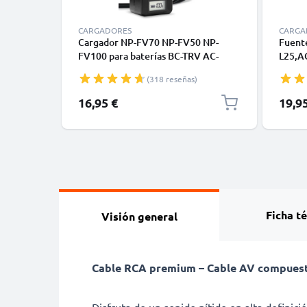
CARGADORES
CARGA
Cargador NP-FV70 NP-FV50 NP-
Fuent
FV100 para baterías BC-TRV AC-
L25,AC
VQV10 de cámara Sony FDR-AX100
de ca.
(318 reseñas)
AX100e FDR-AX33 FDR-AX53
AX53 
de CELLONIC
CX250
16,95 €
19,9
CX105
Batter
Ficha t
Visión general
Cable RCA premium – Cable AV compuesto 