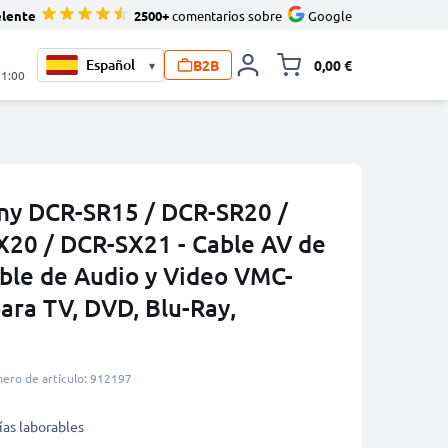
elente
2500+
comentarios sobre
Google
B2B
0,00 €
▾
Minicarro Toggle
21:00
ny DCR-SR15 / DCR-SR20 /
20 / DCR-SX21 - Cable AV de
able de Audio y Video VMC-
ra TV, DVD, Blu-Ray,
ero de artículo: 912197
ías laborables