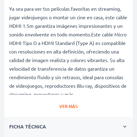
Ya sea para ver tus películas favoritas en streaming,
jugar videojuegos o montar un cine en casa, este cable
HDMI 1.5m garantiza imágenes impresionantes y un
sonido envolvente en todo momento.Este cable Micro
HDMI Tipo D a HDMI Standard (Type A) es compatible
con resoluciones en alta definición, ofreciendo una
calidad de imagen realista y colores vibrantes. Su alta
velocidad de transferencia de datos garantiza un
rendimiento fluido y sin retrasos, ideal para consolas
de videojuegos, reproductores Blu-ray, dispositivos de
streaming, proyectores y más.
Ventajas de los cables HDMI subtel
VER MÁS
✔ Imagen en alta resolución – Compatible con
imágenes en alta definición para colores vibrantes y
FICHA TÉCNICA
una calidad visual excepcional