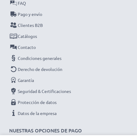
transmisión
FAQ
Perfecto para:
Pago y envío
✔ Cámaras & Videocámaras
Clientes B2B
✔ Televisores & Sistemas de entretenimiento en casa
✔ Consolas de videojuegos
Catálogos
✔ Proyectores
Contacto
✔ Reproductores DVD & Blu-ray
Condiciones generales
✔ Monitores, portátiles & ordenadores
Derecho de devolución
Garantía
★ 3 años de garantía ★
Seguridad & Certificaciones
Protección de datos
Mejora tu experiencia de entretenimiento con
nuestros cables HDMI subtel, diseñados para un
Datos de la empresa
rendimiento excepcional y una conectividad perfecta.
¡Haz tu pedido ahora para entrega rápida y una
NUESTRAS OPCIONES DE PAGO