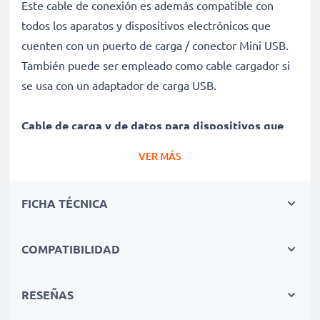
Este cable de conexión es además compatible con
todos los aparatos y dispositivos electrónicos que
cuenten con un puerto de carga / conector Mini USB.
También puede ser empleado como cable cargador si
se usa con un adaptador de carga USB.
Cable de carga y de datos para dispositivos que
funcionen con conector Mini USB
VER MÁS
✔ Cable adaptador con conector Mini USB - Enchufe
de carga para todos los dispositivos con puerto de
FICHA TÉCNICA
carga Mini USB y las versiones USB anteriores
✔ Capacidad de carga rápida - Permite la carga rápida
con una velocidad de carga de 1A
COMPATIBILIDAD
✔ Larga vida útil - Cable de alimentación flexible e
irrompible con revestimiento protector contra
RESEÑAS
dobleces y roturas