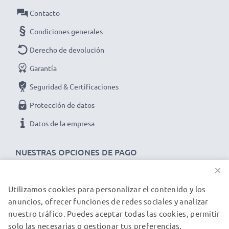
✔ Ideal para las actualizaciones de software y
Contacto
firmware en su dispositivo
Condiciones generales
➢ El cable USB es compatible con versiones USB
anteriores
Derecho de devolución
Cable Mini USB de carga y de datos para
Garantía
dispositivos TravelerD1 / DC-4300 / DC-5080:
Seguridad & Certificaciones
Marca:
CELLONIC
Protección de datos
Tipo:
Data & Charging cable / Interface cable
Material del Cable
: PVC
Datos de la empresa
Material conector
: PVC
NUESTRAS OPCIONES DE PAGO
Conector 1
: Mini USB
Conector 2
: USB A
×
Versión
: 2.0
Utilizamos cookies para personalizar el contenido y los
NUESTROS PARTNERS DE ENVÍO
Velocidad de datos (max)
: 480 MBit/s - USB 2.0
anuncios, ofrecer funciones de redes sociales y analizar
Corriente de carga
: 1A
nuestro tráfico. Puedes aceptar todas las cookies, permitir
solo las necesarias o gestionar tus preferencias.
Longitud del cable:
1m
© subtel.es 2026