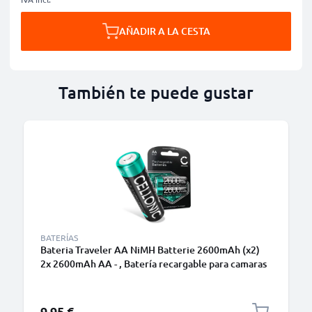
AÑADIR A LA CESTA
También te puede gustar
BATERÍAS
Bateria Traveler AA NiMH Batterie 2600mAh (x2)
2x 2600mAh AA - , Batería recargable para camaras
Traveler Tevion Maginon DC-6600 DC-6800 Tevion
DC-14 DC-148 Traveler D1 DC-12
9,95 €