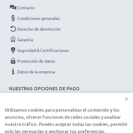
transferencia de datos de versión 2.0
Contacto
✔ Cable flexible e irrompible con PVC y conector de
Condiciones generales
alta calidad
✔ Ideal para las actualizaciones de software y
Derecho de devolución
firmware en su cámara de fotos y de vídeo
Garantía
➢ El cable USB es compatible con versiones USB
Seguridad & Certificaciones
anteriores
Protección de datos
Datos técnicos del cable USB Rollei para cámaras
Datos de la empresa
y videocámaras Rollei Actioncam 5S WiFi:
Marca:
NUESTRAS OPCIONES DE PAGO
CELLONIC
Tipo:
Data & Charging cable / Interface cable
×
Material del Cable
: PVC
Utilizamos cookies para personalizar el contenido y los
NUESTROS PARTNERS DE ENVÍO
Material conector
: PVC
anuncios, ofrecer funciones de redes sociales y analizar
Conector 1
: Mini USB
nuestro tráfico. Puedes aceptar todas las cookies, permitir
Conector 2
: USB A
solo las necesarias o gestionar tus preferencias.
© subtel.es 2026