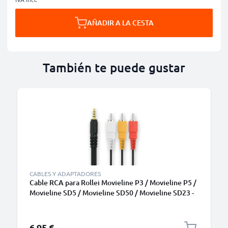
AÑADIR A LA CESTA
También te puede gustar
CABLES Y ADAPTADORES
Cable RCA para Rollei Movieline P3 / Movieline P5 /
Movieline SD5 / Movieline SD50 / Movieline SD23 -
Cable AV de , Conector RCA, Cable de Audio y
Video Compuesto para TV, DVD, Blu-Ray, Cámara,
Consola
6,95 €