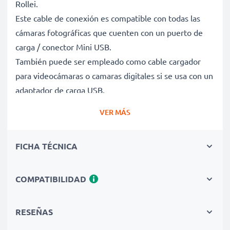
Rollei.
Este cable de conexión es compatible con todas las
cámaras fotográficas que cuenten con un puerto de
carga / conector Mini USB.
También puede ser empleado como cable cargador
para videocámaras o camaras digitales si se usa con un
adaptador de carga USB.
VER MÁS
Cable de carga y de datos para cámaras de video o
de fotos y dispositivos que funcionen con
FICHA TÉCNICA
cargador Mini USB
✔ Cable adaptador con conector Mini USB - Enchufe
de carga para todos los dispositivos con puerto de
COMPATIBILIDAD
carga Mini USB y las versiones USB anteriores
✔ Capacidad de carga rápida - Permite la carga rápida
RESEÑAS
con una velocidad de carga de 1A