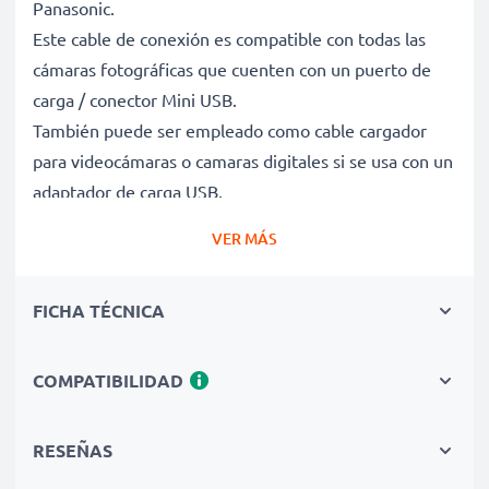
Panasonic.
Este cable de conexión es compatible con todas las
cámaras fotográficas que cuenten con un puerto de
carga / conector Mini USB.
También puede ser empleado como cable cargador
para videocámaras o camaras digitales si se usa con un
adaptador de carga USB.
VER MÁS
Cable de carga y de datos para cámaras de video o
de fotos y dispositivos que funcionen con
FICHA TÉCNICA
cargador Mini USB
✔ Cable adaptador con conector Mini USB - Enchufe
de carga para todos los dispositivos con puerto de
COMPATIBILIDAD
carga Mini USB y las versiones USB anteriores
✔ Capacidad de carga rápida - Permite la carga rápida
RESEÑAS
con una velocidad de carga de 1A