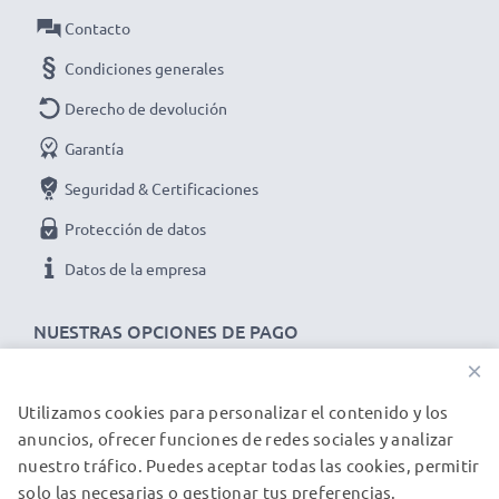
transferencia de datos de versión 2.0
Contacto
✔ Cable flexible e irrompible con PVC y conector de
Condiciones generales
alta calidad
✔ Ideal para las actualizaciones de software y
Derecho de devolución
firmware en su cámara de fotos y de vídeo
Garantía
➢ El cable USB es compatible con versiones USB
Seguridad & Certificaciones
anteriores
Protección de datos
Datos técnicos del cable USB Panasonic para
Datos de la empresa
cámaras y videocámaras Panasonic HC-X1000 -
X920 -X929:
NUESTRAS OPCIONES DE PAGO
Marca:
CELLONIC
×
Tipo:
Data & Charging cable / Interface cable
Utilizamos cookies para personalizar el contenido y los
NUESTROS PARTNERS DE ENVÍO
Material del Cable
: PVC
anuncios, ofrecer funciones de redes sociales y analizar
Material conector
: PVC
nuestro tráfico. Puedes aceptar todas las cookies, permitir
Conector 1
: Mini USB
solo las necesarias o gestionar tus preferencias.
© subtel.es 2026