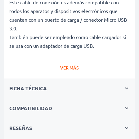
Este cable de conexión es además compatible con
todos los aparatos y dispositivos electrónicos que
cuenten con un puerto de carga / conector Micro USB
3.0.
También puede ser empleado como cable cargador si
se usa con un adaptador de carga USB.
Cable de carga y de datos para dispositivos que
VER MÁS
funcionen con conector Micro USB 3.0
✔ Cable adaptador con conector Micro USB 3.0 -
FICHA TÉCNICA
Enchufe de carga para todos los dispositivos con
puerto de carga Micro USB 3.0 y las versiones USB
anteriores
COMPATIBILIDAD
✔ Capacidad de carga rápida - Permite la carga rápida
con una velocidad de carga de 1A
RESEÑAS
✔ Larga vida útil - Cable de alimentación flexible e