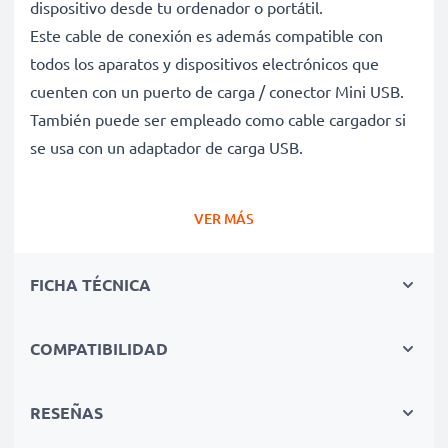
dispositivo desde tu ordenador o portátil.
Este cable de conexión es además compatible con
todos los aparatos y dispositivos electrónicos que
cuenten con un puerto de carga / conector Mini USB.
También puede ser empleado como cable cargador si
se usa con un adaptador de carga USB.
Cable de carga y de datos para dispositivos que
VER MÁS
funcionen con conector Mini USB
✔ Cable adaptador con conector Mini USB - Enchufe
FICHA TÉCNICA
de carga para todos los dispositivos con puerto de
carga Mini USB y las versiones USB anteriores
✔ Capacidad de carga rápida - Permite la carga rápida
COMPATIBILIDAD
con una velocidad de carga de 1A
✔ Larga vida útil - Cable de alimentación flexible e
RESEÑAS
irrompible con revestimiento protector contra