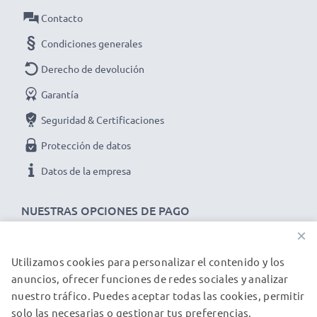
alta calidad
Contacto
✔ Ideal para las actualizaciones de software y
Condiciones generales
firmware en su dispositivo
➢ El cable USB es compatible con versiones USB
Derecho de devolución
anteriores
Garantía
Cable Mini USB de carga y de datos para
Seguridad & Certificaciones
dispositivos MitacMio A501 / Mio C250 / Mio C317:
Protección de datos
Marca:
CELLONIC
Tipo:
Data & Charging cable / Interface cable
Datos de la empresa
Material del Cable
: PVC
NUESTRAS OPCIONES DE PAGO
Material conector
: PVC
Conector 1
: Mini USB
×
Conector 2
: USB A
Utilizamos cookies para personalizar el contenido y los
NUESTROS PARTNERS DE ENVÍO
Versión
: 2.0
anuncios, ofrecer funciones de redes sociales y analizar
Velocidad de datos (max)
: 480 MBit/s - USB 2.0
nuestro tráfico. Puedes aceptar todas las cookies, permitir
solo las necesarias o gestionar tus preferencias.
Corriente de carga
: 1A
© subtel.es 2026