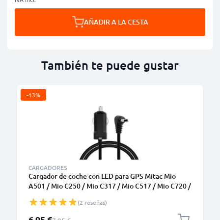
AÑADIR A LA CESTA
También te puede gustar
-13%
CARGADORES
Cargador de coche con LED para GPS Mitac Mio
A501 / Mio C250 / Mio C317 / Mio C517 / Mio C720 /
Mio P340 - Cable de carga de 1.1m, Cargador rápido
(2 reseñas)
5V, 1A / 1000mA
Precio especial
6,95 €