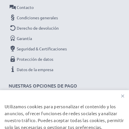
✔ Ideal para las actualizaciones de software y
Contacto
firmware en su dispositivo
Condiciones generales
➢ El cable USB es compatible con versiones USB
anteriores
Derecho de devolución
Cable Mini USB de carga y de datos para
Garantía
dispositivos HPPhotosmart 735 435 935 M22:
Seguridad & Certificaciones
Marca:
CELLONIC
Protección de datos
Tipo:
Data & Charging cable / Interface cable
Material del Cable
: PVC
Datos de la empresa
Material conector
: PVC
NUESTRAS OPCIONES DE PAGO
Conector 1
: Mini USB
Versión
: 2.0
×
Velocidad de datos (max)
: 480 MBit/s - USB 2.0
Utilizamos cookies para personalizar el contenido y los
NUESTROS PARTNERS DE ENVÍO
Corriente de carga
: 1A
anuncios, ofrecer funciones de redes sociales y analizar
Longitud del cable:
1m
nuestro tráfico. Puedes aceptar todas las cookies, permitir
solo las necesarias o gestionar tus preferencias.
Color
: negro
© subtel.es 2026