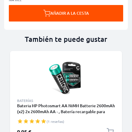
AÑADIR A LA CESTA
También te puede gustar
BATERÍAS
Bateria HP Photosmart AA NiMH Batterie 2600mAh
(x2) 2x 2600mAh AA - , Batería recargable para
camaras HP Photosmart 433 435 735 935 E217 E317
(1 reseñas)
9,95 €