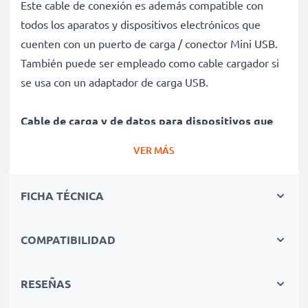
Este cable de conexión es además compatible con
todos los aparatos y dispositivos electrónicos que
cuenten con un puerto de carga / conector Mini USB.
También puede ser empleado como cable cargador si
se usa con un adaptador de carga USB.
Cable de carga y de datos para dispositivos que
funcionen con conector Mini USB
VER MÁS
✔ Cable adaptador con conector Mini USB - Enchufe
de carga para todos los dispositivos con puerto de
FICHA TÉCNICA
carga Mini USB y las versiones USB anteriores
✔ Capacidad de carga rápida - Permite la carga rápida
con una velocidad de carga de 1A
COMPATIBILIDAD
✔ Larga vida útil - Cable de alimentación flexible e
irrompible con revestimiento protector contra
RESEÑAS
dobleces y roturas