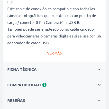
Fuji.
Este cable de conexión es compatible con todas las
cámaras fotográficas que cuenten con un puerto de
carga / conector 8 Pin Camera Mini USB B.
También puede ser empleado como cable cargador
para videocámaras o camaras digitales si se usa con un
adaptador de carga USB.
VER MÁS
Cable de carga y de datos para cámaras de video o
de fotos y dispositivos que funcionen con
FICHA TÉCNICA
cargador 8 Pin Camera Mini USB B
✔ Cable adaptador con conector 8 Pin Camera Mini
USB B - Enchufe de carga para todos los dispositivos
COMPATIBILIDAD
con puerto de carga 8 Pin Camera Mini USB B y las
versiones USB anteriores
RESEÑAS
✔ Capacidad de carga rápida - Permite la carga rápida