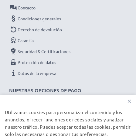
✔ Transferencia de datos en poco tiempo - Cable de
Contacto
transferencia de datos de versión 2.0
Condiciones generales
✔ Cable flexible e irrompible con PVC y conector de
alta calidad
Derecho de devolución
✔ Ideal para las actualizaciones de software y
Garantía
firmware en su cámara de fotos y de vídeo
Seguridad & Certificaciones
➢ El cable USB es compatible con versiones USB
Protección de datos
anteriores
Datos de la empresa
Datos técnicos del cable USB Fuji para cámaras y
videocámaras Fuji FinePix X100:
NUESTRAS OPCIONES DE PAGO
Marca:
CELLONIC
×
Tipo:
Data & Charging cable / Interface cable
Utilizamos cookies para personalizar el contenido y los
NUESTROS PARTNERS DE ENVÍO
Material del Cable
: PVC
anuncios, ofrecer funciones de redes sociales y analizar
Material conector
: PVC
nuestro tráfico. Puedes aceptar todas las cookies, permitir
Conector 1
: 8 Pin Camera Mini USB B
solo las necesarias o gestionar tus preferencias.
© subtel.es 2026