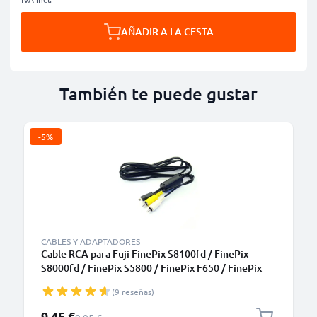
AÑADIR A LA CESTA
También te puede gustar
-5%
CABLES Y ADAPTADORES
Cable RCA para Fuji FinePix S8100fd / FinePix
S8000fd / FinePix S5800 / FinePix F650 / FinePix
F50fd - Cable AV de 0,6m, Conector RCA, Cable de
(9 reseñas)
Audio y Video AV-C1 Compuesto para TV, DVD, Blu-
Ray, Cámara, Consola
Precio especial
9,45 €