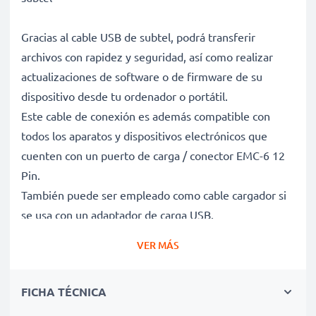
Gracias al cable USB de subtel, podrá transferir
archivos con rapidez y seguridad, así como realizar
actualizaciones de software o de firmware de su
dispositivo desde tu ordenador o portátil.
Este cable de conexión es además compatible con
todos los aparatos y dispositivos electrónicos que
cuenten con un puerto de carga / conector EMC-6 12
Pin.
También puede ser empleado como cable cargador si
se usa con un adaptador de carga USB.
VER MÁS
Cable de carga y de datos para dispositivos que
funcionen con conector EMC-6 12 Pin
FICHA TÉCNICA
✔ Cable adaptador con conector EMC-6 12 Pin -
Enchufe de carga para todos los dispositivos con