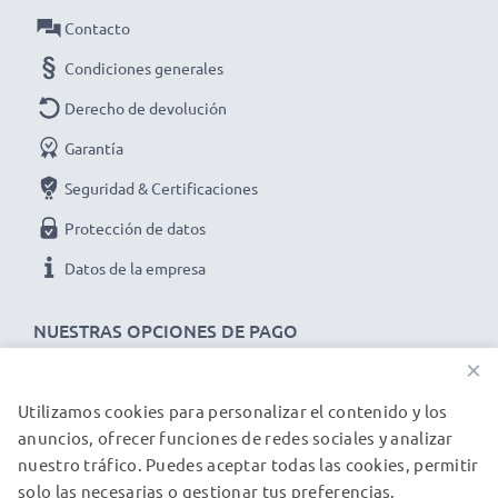
✔ Transferencia de datos en poco tiempo - Cable de
Contacto
transferencia de datos de versión 2.0
Condiciones generales
✔ Cable flexible e irrompible con PVC y conector de
alta calidad
Derecho de devolución
✔ Ideal para las actualizaciones de software y
Garantía
firmware en su tablet
Seguridad & Certificaciones
➢ El cable USB es compatible con versiones USB
Protección de datos
anteriores
Datos de la empresa
Datos técnicos del cable USB Archos para tablets
NUESTRAS OPCIONES DE PAGO
Archos 70 / 70b eReader:
×
Marca:
CELLONIC
Utilizamos cookies para personalizar el contenido y los
NUESTROS PARTNERS DE ENVÍO
Tipo:
Data & Charging cable / Interface cable
anuncios, ofrecer funciones de redes sociales y analizar
Material del Cable
: PVC
nuestro tráfico. Puedes aceptar todas las cookies, permitir
Material conector
: PVC
solo las necesarias o gestionar tus preferencias.
© subtel.es 2026