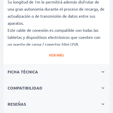
Su longitud de 1m le permitirá además disfrutar de
una gran autonomía durante el proceso de recarga, de
actualización o de transmisión de datos entre sus
aparatos.
Este cable de conexión es compatible con todas las
tabletas y dispositivos electrónicos que cuenten con
un puerto de carga / conector Mini USB.
También puede ser empleado como cable cargador si
VER MÁS
se usa con un adaptador de carga USB.
FICHA TÉCNICA
Cable de carga y de datos para tablets y todos los
dispositivos que funcionen con cargador Mini USB
✔ Cable adaptador con conector Mini USB - Enchufe
COMPATIBILIDAD
de carga para todos los dispositivos con puerto de
carga Mini USB y las versiones USB anteriores
RESEÑAS
✔ Capacidad de carga rápida - Permite la carga rápida