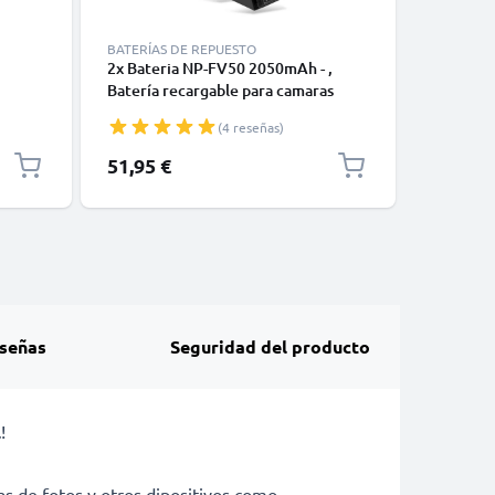
BATERÍAS DE REPUESTO
BATERÍAS
2x Bateria NP-FV50 2050mAh - ,
Bateria 
Batería recargable para camaras
NP-FV90,
NP-
Sony FDR-AX100 FDR-AX53 FDR-
camaras 
(4 reseñas)
FV70
AX700 HXR-NX80 HDR-CX625 CX450
CX625, 
CX900 CX680 HDR-PJ675 NEX-VG20
PXW-X70
51,95 €
23,95 €
señas
Seguridad del producto
l
!
s de fotos y otros dipositivos como