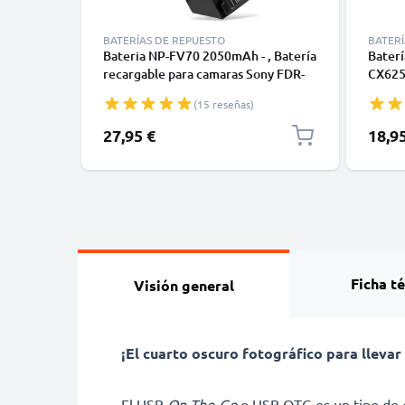
BATERÍAS DE REPUESTO
BATERÍ
Bateria NP-FV70 2050mAh - , Batería
Bater
recargable para camaras Sony FDR-
CX625
AX53 AX700 AX100 HXR-NX80 HDR-
PJ620
(15 reseñas)
CX625 CX450 CX900 CX680 HDR-
FV50A
PJ675 NEX-VG30
FV100
Precio
27,95 €
18,9
CELLO
Ficha t
Visión general
¡El cuarto oscuro fotográfico para lleva
El USB
On-The-Go
o USB OTG es un tipo de c