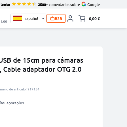
elente
2500+
comentarios sobre
Google
B2B
0,00 €
▾
Minicarro Toggle
21:00
SB de 15cm para cámaras
, Cable adaptador OTG 2.0
mero de artículo: 917154
ías laborables