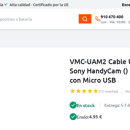
ía
Alta calidad - Certificado por la UE
Exc
910 470 400
Lun - Vie: 10:00 - 
VMC-UAM2 Cable U
Sony HandyCam () 
con Micro USB
(15 reseñas)
Nú
En stock
Entrega: 5-7 d
4.95 €
Envío: