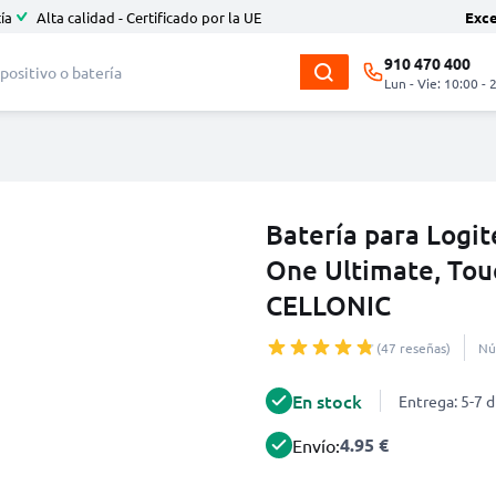
ía
Alta calidad - Certificado por la UE
Exc
910 470 400
Lun - Vie: 10:00 - 
Batería para Logi
One Ultimate, To
CELLONIC
(47 reseñas)
Nú
En stock
Entrega: 5-7 d
4.95 €
Envío: