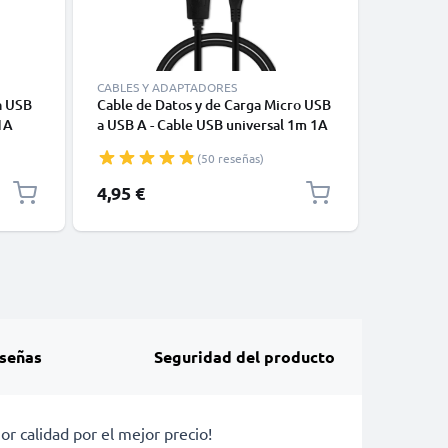
CABLES Y ADAPTADORES
CABLES Y
a USB
Cable de Datos y de Carga Micro USB
Cable USB
1A
a USB A - Cable USB universal 1m 1A
Carga y 
negro PVC
(50 reseñas)
4,95 €
2,95 €
señas
Seguridad del producto
 calidad por el mejor precio!