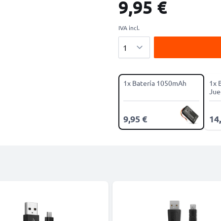
9,95 €
IVA incl.
Cantidad
1x Batería 1050mAh
1x 
Jue
9,95 €
14