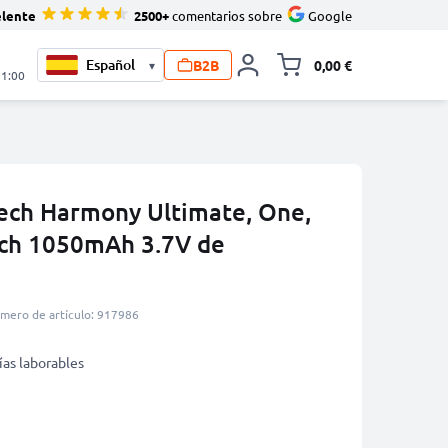
elente
2500+
comentarios sobre
Google
B2B
0,00 €
▾
Minicarro Toggle
21:00
tech Harmony Ultimate, One,
uch 1050mAh 3.7V de
mero de artículo: 917986
ías laborables