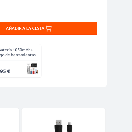
AÑADIR A LA CESTA
Batería 1050mAh+
go de herramientas
,95 €