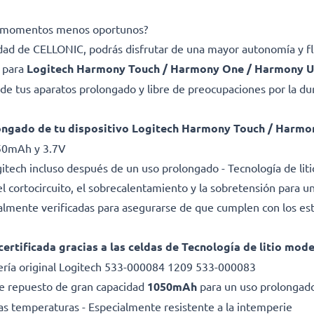
los momentos menos oportunos?
lidad de CELLONIC, podrás disfrutar de una mayor autonomía y fl
a para
Logitech Harmony Touch / Harmony One / Harmony U
e tus aparatos prolongado y libre de preocupaciones por la dura
longado de tu dispositivo Logitech Harmony Touch / Harm
050mAh y 3.7V
itech incluso después de un uso prolongado - Tecnología de li
l cortocircuito, el sobrecalentamiento y la sobretensión para una
dualmente verificadas para asegurarse de que cumplen con los es
certificada gracias a las celdas de Tecnología de litio mod
ría original Logitech 533-000084 1209 533-000083
 de repuesto de gran capacidad
1050mAh
para un uso prolongado
as temperaturas - Especialmente resistente a la intemperie