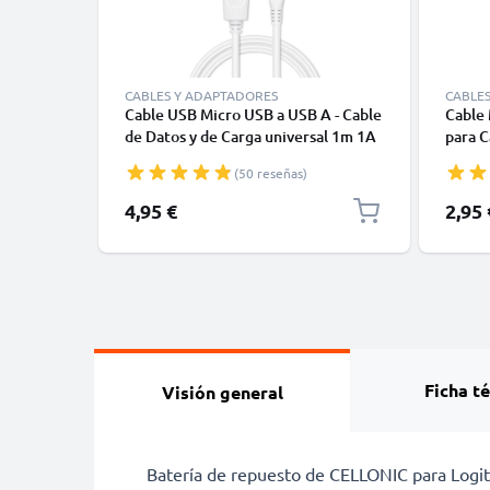
CABLES Y ADAPTADORES
CABLE
Cable USB Micro USB a USB A - Cable
Cable 
de Datos y de Carga universal 1m 1A
para C
blanco PVC
Smart
(50 reseñas)
Tablet
Nylon
4,95 €
2,95 
Ficha t
Visión general
Batería de repuesto de CELLONIC para Logit