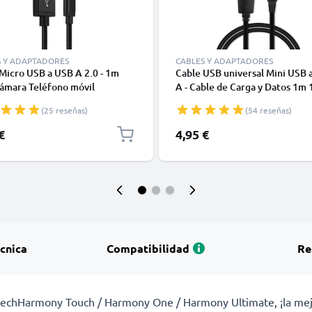
S Y ADAPTADORES
CABLES Y ADAPTADORES
Micro USB a USB A 2.0 - 1m
Cable USB universal Mini USB 
ámara Teléfono móvil
A - Cable de Carga y Datos 1m 
phone Navegación Auriculares
negro PVC
(25 reseñas)
(54 reseñas)
a Cable de carga 2A negro
€
4,95 €
écnica
Compatibilidad
Re
echHarmony Touch / Harmony One / Harmony Ultimate, ¡la mejor