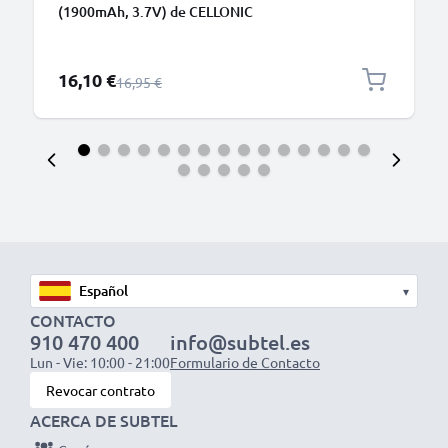
(1900mAh, 3.7V) de CELLONIC
Precio especial
16,10 €
Precio normal
16,95 €
▾
CONTACTO
910 470 400
info@subtel.es
Lun - Vie: 10:00 - 21:00
Formulario de Contacto
Revocar contrato
ACERCA DE SUBTEL