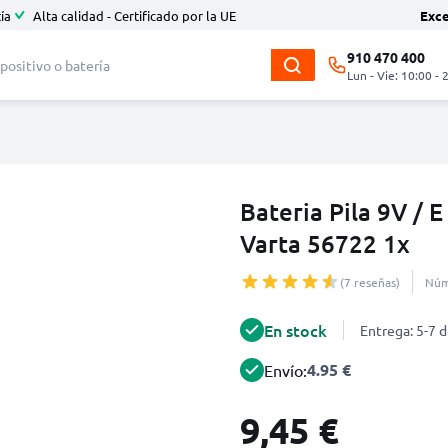
ía
Alta calidad - Certificado por la UE
Exc
910 470 400
Lun - Vie: 10:00 - 
Bateria Pila 9V / 
Varta 56722 1x
(7 reseñas)
Núm
En stock
Entrega: 5-7 d
4.95 €
Envío:
9,45 €