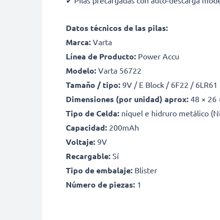
✔ Pilas precargadas con auto-descarga mod
Datos técnicos de las pilas:
Marca:
Varta
Línea de Producto:
Power Accu
Modelo:
Varta 56722
Tamaño / tipo:
9V / E Block / 6F22 / 6LR61
Dimensiones (por unidad) aprox:
48 × 26
Tipo de Celda:
níquel e hidruro metálico (
Capacidad:
200mAh
Voltaje:
9V
Recargable:
Sí
Tipo de embalaje:
Blister
Número de piezas:
1