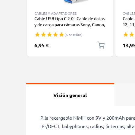
CABLES Y ADAPTADORES
CABLE
Cable USB tipo C 2.0 - Cable de datos
Cable 
y de carga para cámaras Sony, Canon,
12, 11,
GoPro, Panasonic Lumix o móviles
Datos 
(6 reseñas)
Moto Z, Huawei, Xiaomi - 1,0m Cable
1m
cargador USB tipo C
6,95 €
14,9
Visión general
Pila recargable NiMH con
9V
y
200mAh
para
IP-/DECT, babyphones, radios, linternas, al