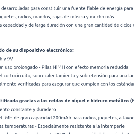
 desarrolladas para constituir una fuente fiable de energía para
uguetes, radios, mandos, cajas de música y mucho más.
a capacidad y de larga duración con una gran cantidad de ciclos d
o de su dispositivo electrónico:
h
y
9V
n uso prolongado - Pilas NiMH con efecto memoria reducida
el cortocircuito, sobrecalentamiento y sobretensión para una larg
dualmente verificadas para asegurar que cumplen con los estánda
tificada gracias a las celdas de níquel e hidruro metálico 
iento constante y duradero
s Ni-MH de gran capacidad
200mAh
para radios, juguetes, altavoc
as temperaturas - Especialmente resistente a la intemperie