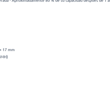
erada - Aproximadamente 80 % de su capacidad después de 1 a
 × 17 mm
NiMH)