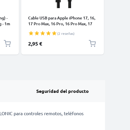
CABLES Y
ng) -
Cable USB para Apple iPhone 17, 16,
Cable US
g - 1m
17 Pro Max, 16 Pro, 16 Pro Max, 17
de Datos
Pro, 16e, 16 Plus Samsung Galaxy
blanco 
(2 reseñas)
S25 Ultra, S25 Google Pixel 10, 9a,
10 Pro, 10 Pro XL Xiaomi 15 Ultra,
2,95 €
4,95 €
Redmi Note 14 Pro+, Note 14 Pro,
15T Pro OnePlus 13 - Cable de Carga
y Datos 1m
Seguridad del producto
LLONIC para controles remotos, teléfonos