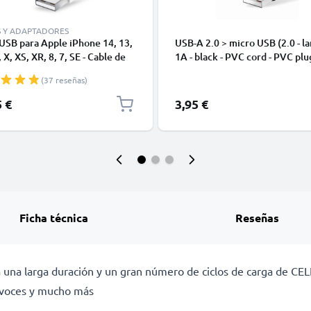
S Y ADAPTADORES
USB para Apple iPhone 14, 13,
USB-A 2.0 > micro USB (2.0 - la
 X, XS, XR, 8, 7, SE - Cable de
1A - black - PVC cord - PVC plu
y Carga para smartphones de
(37 reseñas)
5 €
3,95 €
Ficha técnica
Reseñas
 una larga duración y un gran número de ciclos de carga de CE
tavoces y mucho más