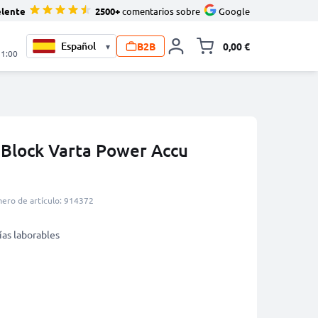
elente
2500+
comentarios sobre
Google
B2B
0,00 €
▾
Minicarro Toggle
21:00
E Block Varta Power Accu
ero de artículo: 914372
ías laborables