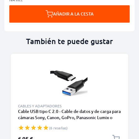
AÑADIR A LA CESTA
También te puede gustar
CABLES Y ADAPTADORES
Cable USB tipo C 2.0 - Cable de datos y de carga para
cámaras Sony, Canon, GoPro, Panasonic Lumix o
móviles Moto Z, Huawei, Xiaomi - 1,0m Cable
(6 reseñas)
cargador USB tipo C
6,95 €