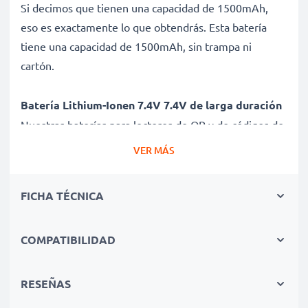
Si decimos que tienen una capacidad de 1500mAh,
eso es exactamente lo que obtendrás. Esta batería
tiene una capacidad de 1500mAh, sin trampa ni
cartón.
Batería Lithium-Ionen 7.4V 7.4V de larga duración
Nuestras baterías para lectores de QR y de códigos de
barras ofrecen un alto rendimiento y potencia durante
VER MÁS
un elevado número de ciclos de carga, así como
tiempos de funcionamiento que igualan o superan a
FICHA TÉCNICA
los de tu batería original.
COMPATIBILIDAD
Calidad superior y altos estándares de seguridad
Como especialistas en baterías de alta calidad desde
2004, todas nuestras baterías son sometidas a
RESEÑAS
estrictas y rigurosas pruebas durante todo el proceso