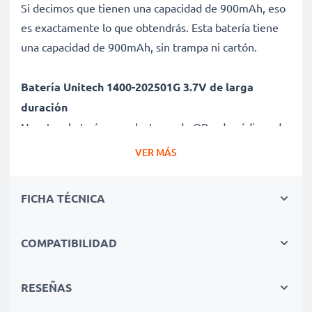
Si decimos que tienen una capacidad de 900mAh, eso
es exactamente lo que obtendrás. Esta batería tiene
una capacidad de 900mAh, sin trampa ni cartón.
Batería Unitech 1400-202501G 3.7V de larga
duración
Nuestras baterías para lectores de QR y de códigos de
barras ofrecen un alto rendimiento y potencia durante
VER MÁS
un elevado número de ciclos de carga, así como
tiempos de funcionamiento que igualan o superan a
FICHA TÉCNICA
los de tu batería original.
COMPATIBILIDAD
Calidad superior y altos estándares de seguridad
Como especialistas en baterías de alta calidad desde
2004, todas nuestras baterías son sometidas a
RESEÑAS
estrictas y rigurosas pruebas durante todo el proceso