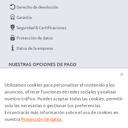
Capacidad
: 2x 2600mAh AA
Derecho de devolución
Voltaje
: 1.2V
Tecnología
: NiMH
Garantía
Color
: mirar ilustración
Seguridad & Certificaciones
★ 3 años de garantía ★
Protección de datos
Somos un distribuidor internacional especializado en
Datos de la empresa
productos de alta calidad. ¡Por esa razón ofrecemos 3
años de garantía!
NUESTRAS OPCIONES DE PAGO
×
Utilizamos cookies para personalizar el contenido y los
NUESTROS PARTNERS DE ENVÍO
anuncios, ofrecer funciones de redes sociales y analizar
nuestro tráfico. Puedes aceptar todas las cookies, permitir
solo las necesarias o gestionar tus preferencias.
© subtel.es 2026
Encontrarás más información sobre el uso de cookies en
Todos los precios incluyen IVA y excluyen los costos de envío.
Tenga en cuenta que todas las marcas registradas que
nuestra
Protección de datos
aparecen son propiedad de sus respectivos dueños y se