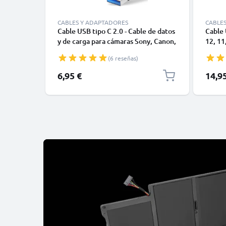
CABLES Y ADAPTADORES
CABLE
Cable USB tipo C 2.0 - Cable de datos
Cable 
y de carga para cámaras Sony, Canon,
12, 11,
GoPro, Panasonic Lumix o móviles
Datos 
(6 reseñas)
Moto Z, Huawei, Xiaomi - 1,0m Cable
1m
cargador USB tipo C
6,95 €
14,9