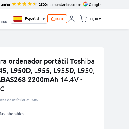
elente
2500+
comentarios sobre
Google
B2B
0,00 €
▾
Minicarro Toggle
21:00
ra ordenador portátil Toshiba
45, L950D, L955, L955D, L950,
ABAS268 2200mAh 14.4V -
IC
ero de artículo: 917505
ías laborables