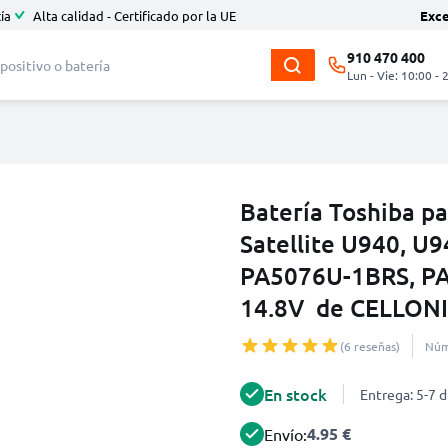
ía
Alta calidad - Certificado por la UE
Exc
910 470 400
Lun - Vie: 10:00 - 
Batería Toshiba pa
Satellite U940, U9
PA5076U-1BRS, P
14.8V de CELLON
(6 reseñas)
Núm
En stock
Entrega: 5-7 d
4.95 €
Envío: