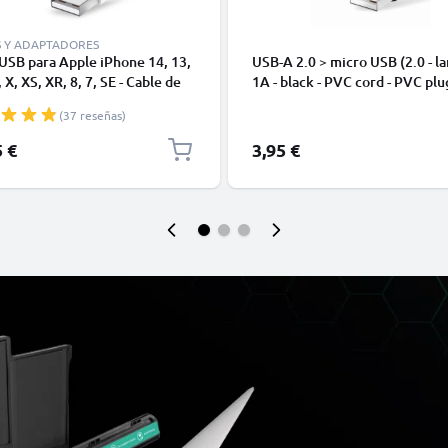
S Y ADAPTADORES
USB para Apple iPhone 14, 13,
USB-A 2.0 > micro USB (2.0 - la
 X, XS, XR, 8, 7, SE - Cable de
1A - black - PVC cord - PVC plu
y Carga para smartphones de
(37 reseñas)
5 €
3,95 €