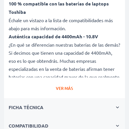
100 % compatible con las baterías de laptops
Toshiba
Échale un vistazo a la lista de compatibilidades más
abajo para más información.
Auténtica capacidad de 4400mAh - 10.8V
¿En qué se diferencian nuestras baterías de las demás?
Si decimos que tienen una capacidad de 4400mAh,
eso es lo que obtendrás. Muchas empresas
especializadas en la venta de baterías afirman tener
baterías con una capacidad mayor de la que realmente
tienen. Esta batería tiene una capacidad de 4400mAh,
VER MÁS
sin trampa ni cartón.
Batería PABAS260 de larga duración
FICHA TÉCNICA
Nuestras baterías de repuesto ofrecen un alto
rendimiento y potencia durante un gran número de
ciclos de carga, así como tiempos de funcionamiento
COMPATIBILIDAD