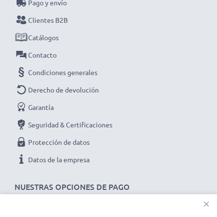
Pago y envío
Elige CELLONIC y no te la juegues con la calidad,
Clientes B2B
¡haz tu pedido!
Catálogos
Contacto
Condiciones generales
Derecho de devolución
Garantía
Seguridad & Certificaciones
Protección de datos
Datos de la empresa
NUESTRAS OPCIONES DE PAGO
×