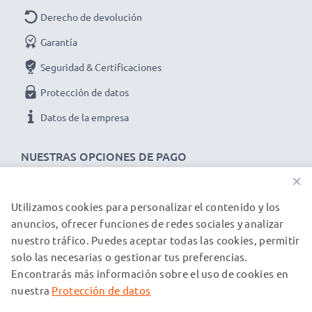
Derecho de devolución
Garantía
Seguridad & Certificaciones
Protección de datos
Datos de la empresa
NUESTRAS OPCIONES DE PAGO
×
Utilizamos cookies para personalizar el contenido y los
NUESTROS PARTNERS DE ENVÍO
anuncios, ofrecer funciones de redes sociales y analizar
nuestro tráfico. Puedes aceptar todas las cookies, permitir
solo las necesarias o gestionar tus preferencias.
© subtel.es 2026
Encontrarás más información sobre el uso de cookies en
Todos los precios incluyen IVA y excluyen los costos de envío.
Tenga en cuenta que todas las marcas registradas que
nuestra
Protección de datos
aparecen son propiedad de sus respectivos dueños y se