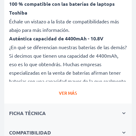
100 % compatible con las baterías de laptops
Toshiba
Échale un vistazo a la lista de compatibilidades más
abajo para más información.
Auténtica capacidad de 4400mAh - 10.8V
¿En qué se diferencian nuestras baterías de las demás?
Si decimos que tienen una capacidad de 4400mAh,
eso es lo que obtendrás. Muchas empresas
especializadas en la venta de baterías afirman tener
baterías con una capacidad mayor de la que realmente
tienen. Esta batería tiene una capacidad de 4400mAh,
VER MÁS
sin trampa ni cartón.
Batería PABAS174 de larga duración
FICHA TÉCNICA
Nuestras baterías de repuesto ofrecen un alto
rendimiento y potencia durante un gran número de
ciclos de carga, así como tiempos de funcionamiento
COMPATIBILIDAD