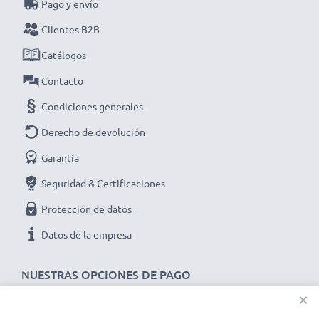
Pago y envío
Elige CELLONIC y no te la juegues con la calidad,
Clientes B2B
¡haz tu pedido!
Catálogos
Contacto
Condiciones generales
Derecho de devolución
Garantía
Seguridad & Certificaciones
Protección de datos
Datos de la empresa
NUESTRAS OPCIONES DE PAGO
×