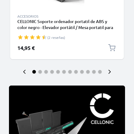
ACCESORIOS
CELLONIC Soporte ordenador portatil de ABS y
color negro - Elevador portátil / Mesa portatil para
laptops y notebooks - Enfriador para portátiles Dell,
(2 reseñas)
HP, Apple, Lenovo, Acer y muchos más
14,95 €