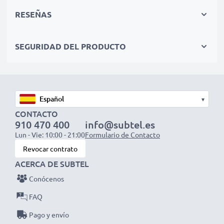
ordenador portátil.
RESEÑAS
Calidad superior y altos estándares de seguridad
Como especialistas en baterías de alta calidad desde
SEGURIDAD DEL PRODUCTO
2004, todas nuestras baterías de repuesto son
sometidas a estrictas y rigurosas pruebas durante todo
el proceso de producción. Por eso te ofrecemos una
garantía de 3 años por su compra.
▾
Prolonga la vida útil de tu notebook
CONTACTO
Con las baterías PA3534U para ordenadores Toshiba,
910 470 400
info@subtel.es
Lun - Vie: 10:00 - 21:00
Formulario de Contacto
tu portátil recuperará toda su potencia. Sustituye la
Revocar contrato
batería, no tu ordenador portátil. Es la opción más
ACERCA DE SUBTEL
inteligente, rentable y respetuosa con el medio
ambiente, ya que reduce tu huella ecológica mediante
Conócenos
el reciclaje y la reducción de residuos electrónicos.
FAQ
Pago y envío
Elige CELLONIC y no te la juegues con la calidad,