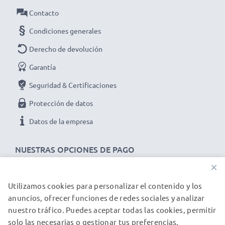
Datos técnicos del battery pack para camera:
Contacto
Marca:
CELLONIC
Condiciones generales
Capacidad
: 1200mAh
Derecho de devolución
Voltaje
: 3.6V - 3.7V
Tecnología
: Ion de litio
Garantía
★ 3 años de garantía★
Seguridad & Certificaciones
Somos un distribuidor internacional especializado en
Protección de datos
productos de alta calidad. ¡Por esa razón le ofrecemos
Datos de la empresa
3 años de garantía!
NUESTRAS OPCIONES DE PAGO
×
Utilizamos cookies para personalizar el contenido y los
NUESTROS PARTNERS DE ENVÍO
anuncios, ofrecer funciones de redes sociales y analizar
nuestro tráfico. Puedes aceptar todas las cookies, permitir
solo las necesarias o gestionar tus preferencias.
© subtel.es 2026