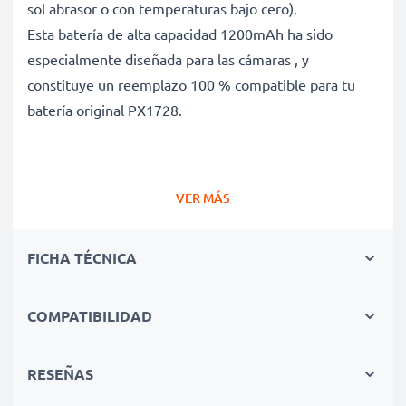
sol abrasor o con temperaturas bajo cero).
Esta batería de alta capacidad 1200mAh ha sido
especialmente diseñada para las cámaras , y
constituye un reemplazo 100 % compatible para tu
batería original PX1728.
Batería gran capacidad para un uso prolongado de
VER MÁS
tu cámara fotográfica
✔ Batería recargable con gran capacidad 1200mAh y
FICHA TÉCNICA
3.6V - 3.7V
✔ Máximo rendimiento de tu cámara incluso después
de un uso prolongado - ✔ Seguridad certificada -
COMPATIBILIDAD
Protección contra el cortocircuito, el
sobrecalentamiento y la sobretensión para una larga
RESEÑAS
vida útil