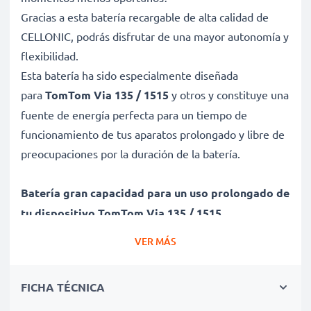
Gracias a esta batería recargable de alta calidad de
CELLONIC, podrás disfrutar de una mayor autonomía y
flexibilidad.
Esta batería ha sido especialmente diseñada
para
TomTom Via 135 / 1515
y otros y constituye una
fuente de energía perfecta para un tiempo de
funcionamiento de tus aparatos prolongado y libre de
preocupaciones por la duración de la batería.
Batería gran capacidad para un uso prolongado de
tu dispositivo TomTom Via 135 / 1515
✔ Batería recargable con gran capacidad 800mAh y
VER MÁS
3.6V - 3.7V
✔ Máximo rendimiento de tu dispositivo TomTom
FICHA TÉCNICA
incluso después de un uso prolongado - Tecnología de
litio moderna sin efecto memoria