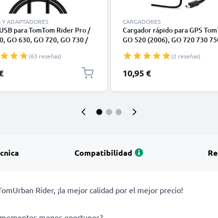
S Y ADAPTADORES
CARGADORES
 USB para TomTom Rider Pro /
Cargador rápido para GPS To
0, GO 630, GO 720, GO 730 /
GO 520 (2006), GO 720 730 75
 / XL 2 / Trucker 5000 / Start -
920 930 950, ONE XL, Urban Ri
(63 reseñas)
(2 reseñas)
de Carga y Datos 1m 1A negro
Rider Pro 10W - Fuente de
alimentación 2A / 2000mA con
€
10,95 €
carga de 1,2m
écnica
Compatibilidad
Re
mUrban Rider, ¡la mejor calidad por el mejor precio!
los momentos menos oportunos?