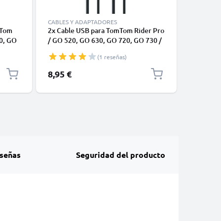
CABLES Y ADAPTADORES
CABLES Y
mTom
2x Cable USB para TomTom Rider Pro
Cargador
0, GO
/ GO 520, GO 630, GO 720, GO 730 /
TomTom 
der,
ONE XL / XL 2 / Trucker 5000 - Cable
(1 reseñas)
de Carga y Datos 1m 1A negro PVC
 cable
8,95 €
6,95 €
señas
Seguridad del producto