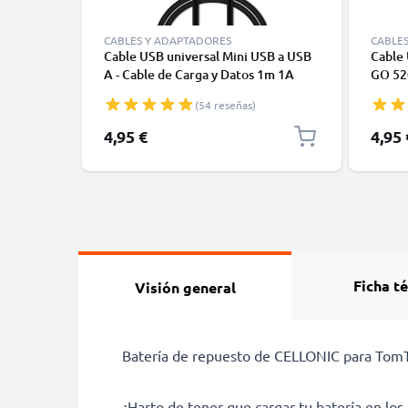
CABLES Y ADAPTADORES
CABLE
Cable USB universal Mini USB a USB
Cable
A - Cable de Carga y Datos 1m 1A
GO 52
negro PVC
ONE XL
(54 reseñas)
Cable 
PVC
4,95 €
4,95 
Ficha t
Visión general
Batería de repuesto de CELLONIC para TomTo
¿Harto de tener que cargar tu batería en 