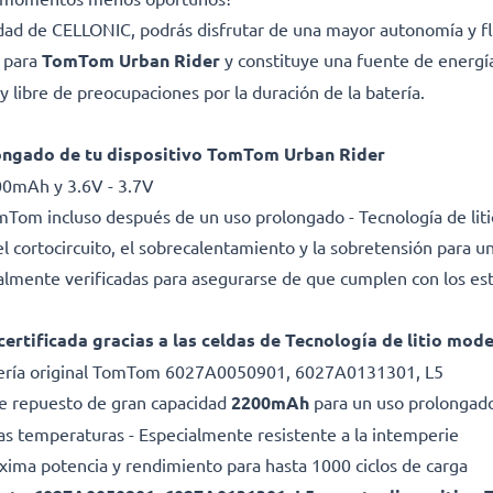
lidad de CELLONIC, podrás disfrutar de una mayor autonomía y fl
a para
TomTom Urban Rider
y constituye una fuente de energí
 libre de preocupaciones por la duración de la batería.
longado de tu dispositivo TomTom Urban Rider
00mAh y 3.6V - 3.7V
Tom incluso después de un uso prolongado - Tecnología de li
l cortocircuito, el sobrecalentamiento y la sobretensión para una
dualmente verificadas para asegurarse de que cumplen con los es
certificada gracias a las celdas de Tecnología de litio mod
tería original TomTom 6027A0050901, 6027A0131301, L5
 de repuesto de gran capacidad
2200mAh
para un uso prolongado
as temperaturas - Especialmente resistente a la intemperie
Máxima potencia y rendimiento para hasta 1000 ciclos de carga