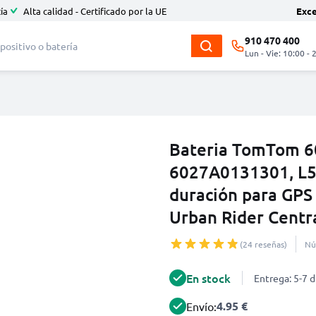
ía
Alta calidad - Certificado por la UE
Exc
910 470 400
Lun - Vie: 10:00 - 
Bateria TomTom 
6027A0131301, L5 
duración para GPS
Urban Rider Centr
(24 reseñas)
Nú
En stock
Entrega: 5-7 d
4.95 €
Envío: