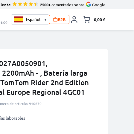
elente
2500+
comentarios sobre
Google
B2B
0,00 €
▾
Minicarro Toggle
21:00
6027A0050901,
2200mAh - , Batería larga
 TomTom Rider 2nd Edition
al Europe Regional 4GC01
mero de artículo: 910670
ías laborables