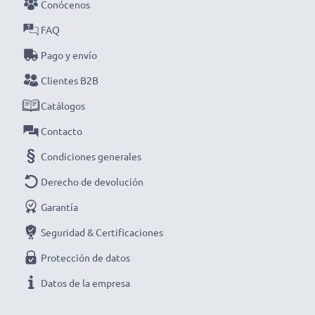
el reciclaje y la reducción de residuos electrónicos.
Conócenos
FAQ
Pago y envío
Clientes B2B
Elige CELLONIC y no te la juegues con la calidad,
¡haz ya tu pedido!
Catálogos
Contacto
Condiciones generales
Derecho de devolución
Garantía
Seguridad & Certificaciones
Protección de datos
Datos de la empresa