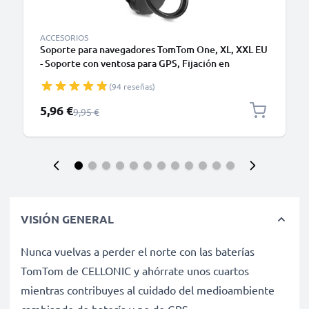
ACCESORIOS
Soporte para navegadores TomTom One, XL, XXL EU
- Soporte con ventosa para GPS, Fijación en
salpicadero / parabrisas - Ángulo de visión ajustable
(94 reseñas)
con cabezal de bola Porta GPS de termoplástico
Precio especial
5,96 €
Precio normal
9,95 €
VISIÓN GENERAL
Nunca vuelvas a perder el norte con las baterías
TomTom de CELLONIC y ahórrate unos cuartos
mientras contribuyes al cuidado del medioambiente