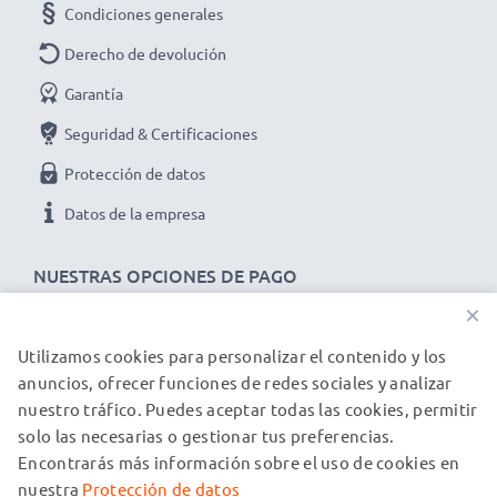
Condiciones generales
Derecho de devolución
Garantía
Seguridad & Certificaciones
Protección de datos
Datos de la empresa
NUESTRAS OPCIONES DE PAGO
×
Utilizamos cookies para personalizar el contenido y los
NUESTROS PARTNERS DE ENVÍO
anuncios, ofrecer funciones de redes sociales y analizar
nuestro tráfico. Puedes aceptar todas las cookies, permitir
solo las necesarias o gestionar tus preferencias.
© subtel.es 2026
Encontrarás más información sobre el uso de cookies en
Todos los precios incluyen IVA y excluyen los costos de envío.
Tenga en cuenta que todas las marcas registradas que
nuestra
Protección de datos