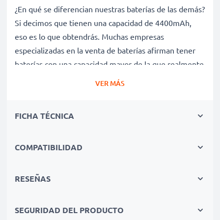
¿En qué se diferencian nuestras baterías de las demás?
Si decimos que tienen una capacidad de 4400mAh,
eso es lo que obtendrás. Muchas empresas
especializadas en la venta de baterías afirman tener
baterías con una capacidad mayor de la que realmente
tienen. Esta batería tiene una capacidad de 4400mAh,
VER MÁS
sin trampa ni cartón.
Batería VGP-BPS26 de larga duración
FICHA TÉCNICA
Nuestras baterías de repuesto ofrecen un alto
rendimiento y potencia durante un gran número de
ciclos de carga, así como tiempos de funcionamiento
COMPATIBILIDAD
que igualan o superan a los de la batería original de tu
ordenador portátil.
RESEÑAS
Calidad superior y altos estándares de seguridad
Como especialistas en baterías de alta calidad desde
SEGURIDAD DEL PRODUCTO
2004, todas nuestras baterías de repuesto son